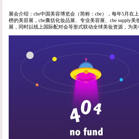
展会介绍：cbe中国美容博览会（简称：cbe），每年5月在
榜的美容展，cbe囊括化妆品展、专业美容展、cbe sup
展，同时以线上国际配对会等形式联动全球美妆资源，为美