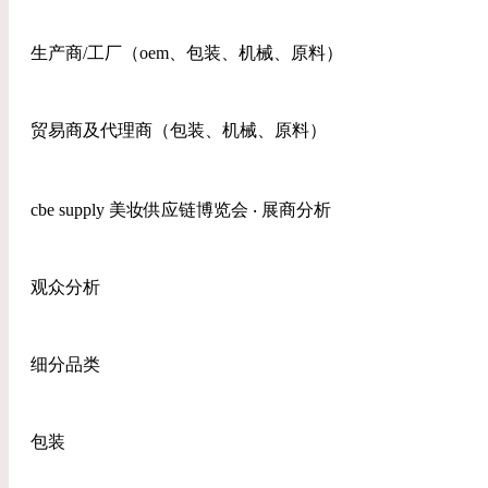
生产商/工厂（oem、包装、机械、原料）
贸易商及代理商（包装、机械、原料）
cbe supply 美妆供应链博览会 ‧ 展商分析
观众分析
细分品类
包装