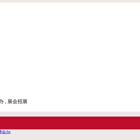
办 , 展会招展
会cbe