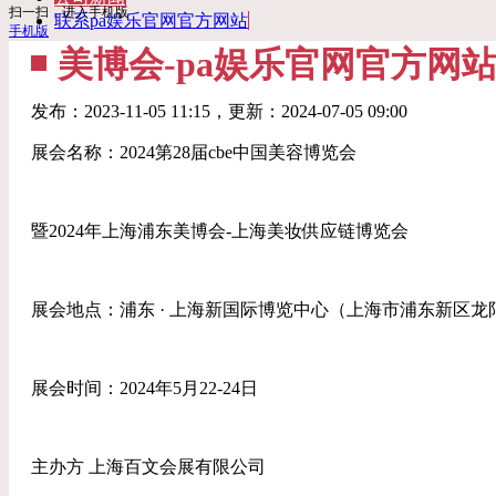
扫一扫，进入手机版
联系pa娱乐官网官方网站
手机版
美博会-pa娱乐官网官方网
发布：
2023-11-05 11:15
，更新：
2024-07-05 09:00
展会名称：2024第28届cbe中国美容博览会
暨2024年上海浦东美博会-上海美妆供应链博览会
展会地点：浦东 · 上海新国际博览中心（上海市浦东新区龙阳
展会时间：2024年5月22-24日
主办方 上海百文会展有限公司