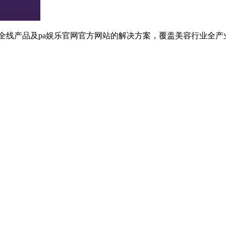
全线产品及pa娱乐官网官方网站的解决方案，覆盖美容行业全产