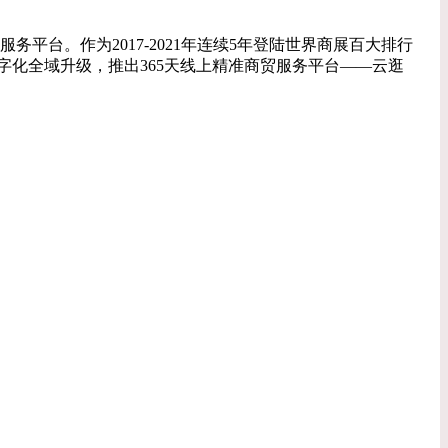
务平台。作为2017-2021年连续5年登陆世界商展百大排行
e数字化全域升级，推出365天线上精准商贸服务平台——云逛