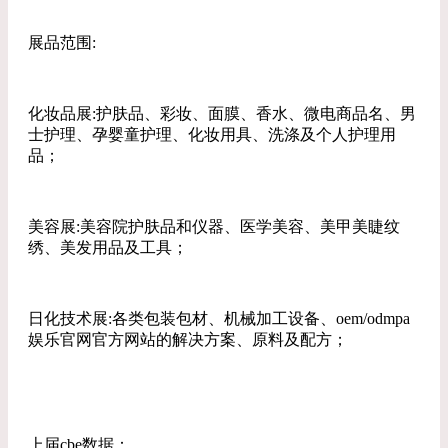
展品范围:
化妆品展:护肤品、彩妆、面膜、香水、微电商品名、男
士护理、孕婴童护理、化妆用具、洗涤及个人护理用
品；
美容展:美容院护肤品和仪器、医学美容、美甲美睫纹
绣、美发用品及工具；
日化技术展:各类包装包材、机械加工设备、oem/odmpa
娱乐官网官方网站的解决方案、原料及配方；
上届cbe数据：