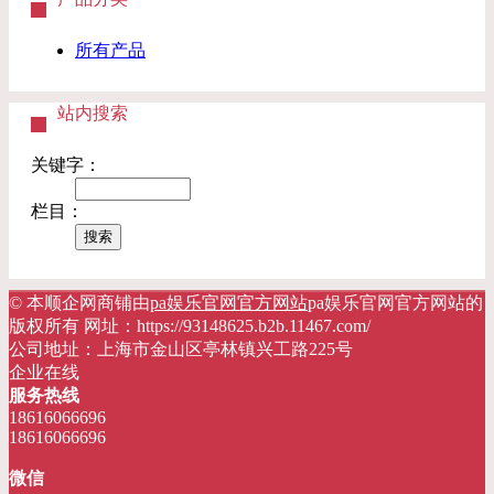
所有产品
站内搜索
关键字：
栏目：
© 本顺企网商铺由
pa娱乐官网官方网站
pa娱乐官网官方网站的
版权所有 网址：https://93148625.b2b.11467.com/
公司地址：上海市金山区亭林镇兴工路225号
企业在线
服务热线
18616066696
18616066696
微信