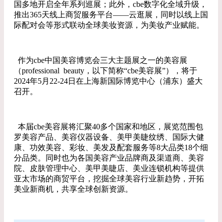
国多地开启全年系列巡展；此外，cbe数字化全域升级，
推出365天线上商贸服务平台——云逛展，同时以线上国
际配对会等形式联动全球美妆资源，为美妆产业赋能。
作为cbe中国美容博览会三大主题展之一的美容展
（professional beauty，以下简称“cbe美容展”），将于
2024年5月22-24日在上海新国际博览中心（浦东）盛大
召开。
本届cbe美容展将汇聚40多个国家和地区，展览范围包
罗美容产品、美容仪器设备、美甲美睫纹绣、国际大健
康、功效美容、彩妆、美发及配套服务等8大品类18个细
分品类。同时也为各国美容产业品牌商及渠道商、美容
院、皮肤管理中心、美甲美睫店、美业连锁机构等提供
亚太市场的商贸平台，挖掘全球美容行业新趋势，开拓
美业新商机，共享全球创新资源。