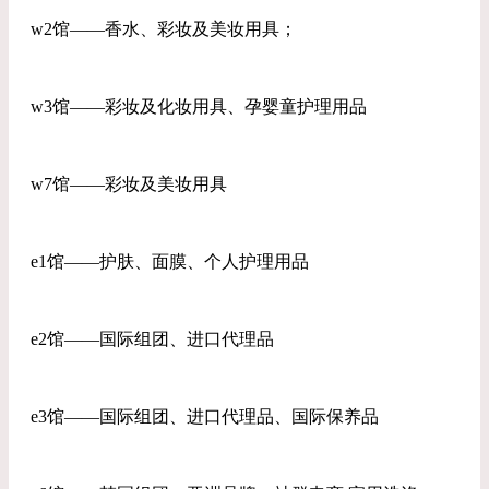
w2馆——香水、彩妆及美妆用具；
w3馆——彩妆及化妆用具、孕婴童护理用品
w7馆——彩妆及美妆用具
e1馆——护肤、面膜、个人护理用品
e2馆——国际组团、进口代理品
e3馆——国际组团、进口代理品、国际保养品