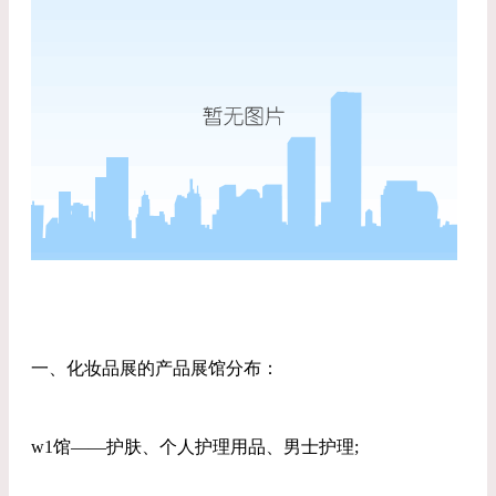
一、化妆品展的产品展馆分布：
w1馆——护肤、个人护理用品、男士护理;