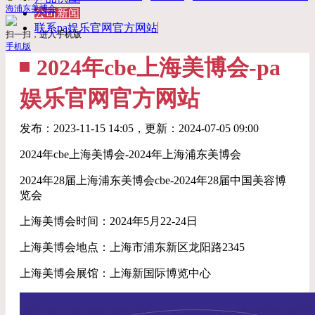
海浦东美博会
公司新闻
联系pa娱乐官网官方网站
扫一扫，进入手机版
手机版
2024年cbe上海美博会-pa
娱乐官网官方网站
发布：
2023-11-15 14:05
，更新：
2024-07-05 09:00
2024年cbe上海美博会-2024年上海浦东美博会
2024年28届上海浦东美博会cbe-2024年28届中国美容博
览会
上海美博会时间：2024年5月22-24日
上海美博会地点：上海市浦东新区龙阳路2345
上海美博会展馆：上海新国际博览中心