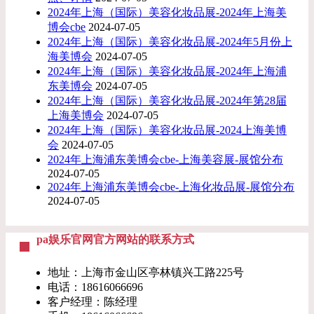
2024年上海（国际）美容化妆品展-2024年上海美
博会cbe
2024-07-05
2024年上海（国际）美容化妆品展-2024年5月份上
海美博会
2024-07-05
2024年上海（国际）美容化妆品展-2024年上海浦
东美博会
2024-07-05
2024年上海（国际）美容化妆品展-2024年第28届
上海美博会
2024-07-05
2024年上海（国际）美容化妆品展-2024上海美博
会
2024-07-05
2024年上海浦东美博会cbe-上海美容展-展馆分布
2024-07-05
2024年上海浦东美博会cbe-上海化妆品展-展馆分布
2024-07-05
pa娱乐官网官方网站的联系方式
地址：上海市金山区亭林镇兴工路225号
电话：18616066696
客户经理：陈经理