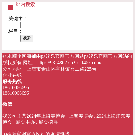
站内搜索
关键字：
栏目：
© 本顺企网商铺由
pa娱乐官网官方网站
pa娱乐官网官方网站的
版权所有 网址：https://93148625.b2b.11467.com/
公司地址：上海市金山区亭林镇兴工路225号
企业在线
服务热线
18616066696
18616066696
微信
我公司主营2024年上海美博会 , 上海美博会 , 2024上海浦东美
博会 , 展会主办 , 展会招展
pa娱乐官网官方网站的友情链接：