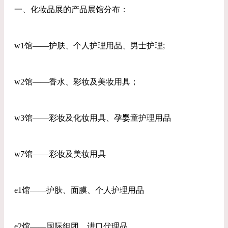
一、化妆品展的产品展馆分布：
w1馆——护肤、个人护理用品、男士护理;
w2馆——香水、彩妆及美妆用具；
w3馆——彩妆及化妆用具、孕婴童护理用品
w7馆——彩妆及美妆用具
e1馆——护肤、面膜、个人护理用品
e2馆——国际组团、进口代理品