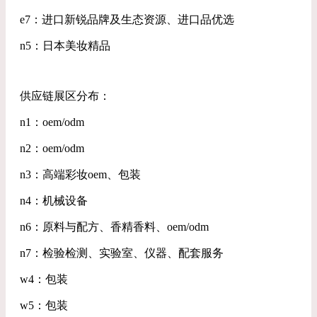
e7：进口新锐品牌及生态资源、进口品优选
n5：日本美妆精品
供应链展区分布：
n1：oem/odm
n2：oem/odm
n3：高端彩妆oem、包装
n4：机械设备
n6：原料与配方、香精香料、oem/odm
n7：检验检测、实验室、仪器、配套服务
w4：包装
w5：包装