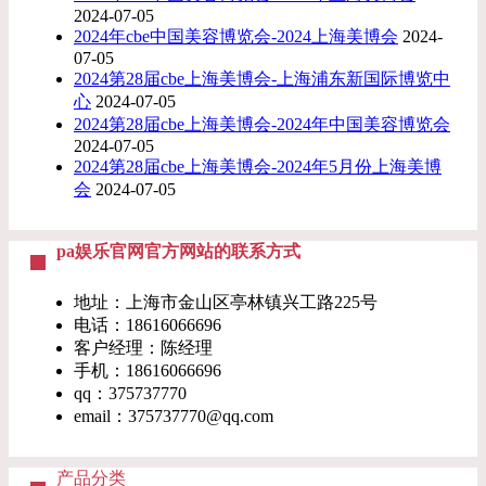
2024-07-05
2024年cbe中国美容博览会-2024上海美博会
2024-
07-05
2024第28届cbe上海美博会-上海浦东新国际博览中
心
2024-07-05
2024第28届cbe上海美博会-2024年中国美容博览会
2024-07-05
2024第28届cbe上海美博会-2024年5月份上海美博
会
2024-07-05
pa娱乐官网官方网站的联系方式
地址：上海市金山区亭林镇兴工路225号
电话：18616066696
客户经理：陈经理
手机：18616066696
qq：375737770
email：
375737770@qq.com
产品分类