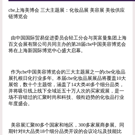
cbe上海美博会 三大主题展：化妆品展 美容展 美妆供应
链博览会
由中国国际贸易促进委员会轻工分会与英富曼集团上海
百文会展有限公司共同主办的第28届cbe中国美容博览会
将在上海新国际博览中心盛大启幕。
作为cbe中国美容博览会的三大主题展之一的cbe化妆品
展扎根日化行业多年。本届cbe化妆品展展品将覆盖10大
展馆，数十个主题馆，涵盖了14大类40多个细分品类，
并将吸引线上线下全域近五十万人次的买家观展，是一
场不容错过的汇聚时尚和科技、领衔趋势的化妆品行业
年度盛会。
美容展汇聚80多个国家和地区，300多家展商参展。同
期针对8大品类18个细分品类开设的会议论坛及技能比