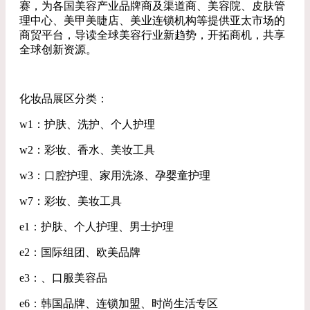
赛，为各国美容产业品牌商及渠道商、美容院、皮肤管
理中心、美甲美睫店、美业连锁机构等提供亚太市场的
商贸平台，导读全球美容行业新趋势，开拓商机，共享
全球创新资源。
化妆品展区分类：
w1：护肤、洗护、个人护理
w2：彩妆、香水、美妆工具
w3：口腔护理、家用洗涤、孕婴童护理
w7：彩妆、美妆工具
e1：护肤、个人护理、男士护理
e2：国际组团、欧美品牌
e3：、口服美容品
e6：韩国品牌、连锁加盟、时尚生活专区