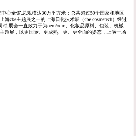
博览中心全馆,总规模达30万平方米；总共超过50个国家和地区
e主题展之一的上海日化技术展（cbe cosmetech）经过
。同时,展会一直致力于为oem/odm、化妆品原料、包装、机械
大主题展，以更国际、更成熟、更、更全面的姿态，上演一场