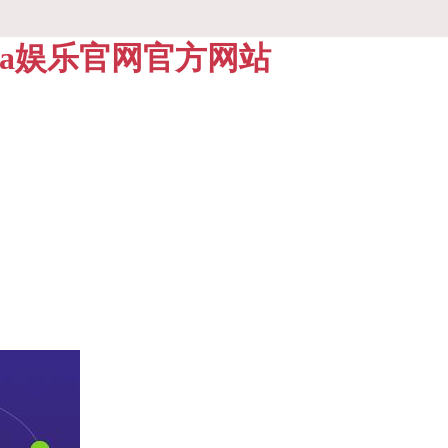
-pa娱乐官网官方网站