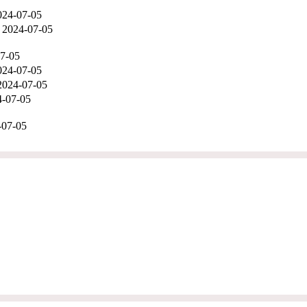
024-07-05
2024-07-05
7-05
024-07-05
2024-07-05
4-07-05
-07-05