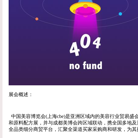
展会概述：
中国美容博览会(上海cbe)是亚洲区域内的美容行业贸易
和原料配方展，并与成都美博会跨区域联动，携全国多地及
全品类细分商贸平台，汇聚全渠道买家采购商和研发，为其