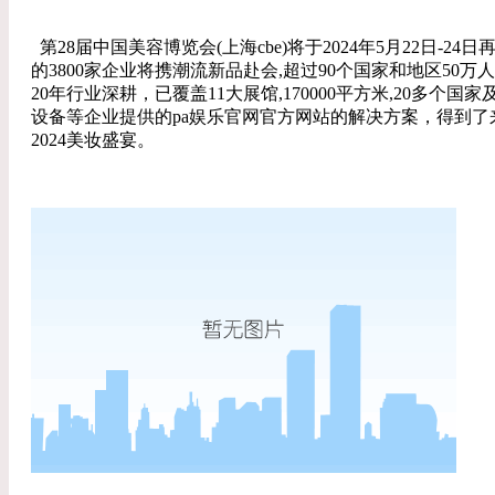
第28届中国美容博览会(上海cbe)将于2024年5月22日
的3800家企业将携潮流新品赴会,超过90个国家和地区50万
20年行业深耕，已覆盖11大展馆,170000平方米,20多
设备等企业提供的pa娱乐官网官方网站的解决方案，得到了
2024美妆盛宴。