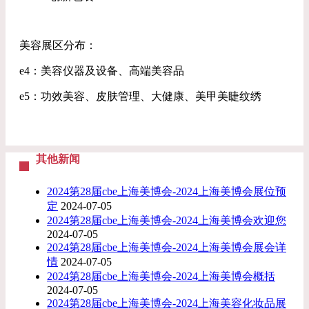
美容展区分布：
e4：美容仪器及设备、高端美容品
e5：功效美容、皮肤管理、大健康、美甲美睫纹绣
其他新闻
2024第28届cbe上海美博会-2024上海美博会展位预
定
2024-07-05
2024第28届cbe上海美博会-2024上海美博会欢迎您
2024-07-05
2024第28届cbe上海美博会-2024上海美博会展会详
情
2024-07-05
2024第28届cbe上海美博会-2024上海美博会概括
2024-07-05
2024第28届cbe上海美博会-2024上海美容化妆品展