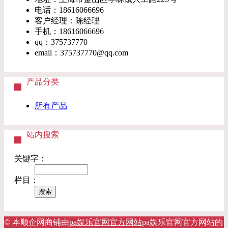
电话：18616066696
客户经理：陈经理
手机：18616066696
qq：375737770
email：
375737770@qq.com
产品分类
所有产品
站内搜索
关键字：
栏目：
© 本顺企网商铺由
pa娱乐官网官方网站
pa娱乐官网官方网站的