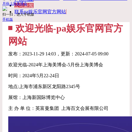
月份上海美博会
公司新闻
联系pa娱乐官网官方网站
扫一扫，进入手机版
手机版
欢迎光临-pa娱乐官网官方
网站
发布：
2023-11-29 14:03
，更新：
2024-07-05 09:00
欢迎光临-2024年上海美博会-5月份上海美博会
时间：2024年5月22-24日
地点:上海市浦东新区龙阳路2345号
展馆：上海新国际博览中心
主 办 单 位：英富曼集团 上海百文会展有限公司