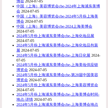
博会
2024-07-05
中国（上海）美容博览会cbe-2024年上海浦东美博
会
2024-07-05
中国（上海）美容博览会cbe-2024年5月份上海美
博会
2024-07-05
​中国（上海）美容博览会cbe-2024上海美博会
2024-07-05
2024年5月份上海浦东美博会cbe-上海化妆品展
2024-07-05
2024年5月份上海浦东美博会cbe-上海化妆品包装
展
2024-07-05
2024年5月份上海浦东美博会cbe-上海日化展
2024-
07-05
2024年5月份上海浦东美博会cbe-上海美妆供应链
博览会
2024-07-05
2024年5月份上海浦东美博会cbe-第28届中国美容
博览会
2024-07-05
2024年5月份上海浦东美博会cbe-上海美容博览会
2024-07-05
2024年5月份上海浦东美博会cbe-上海美博会时间-
地点-详情
2024-07-05
2024年5月份上海浦东美博会cbe-上海美博会地点