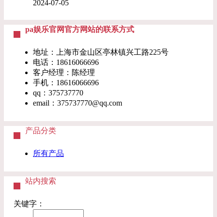
2024-07-05
pa娱乐官网官方网站的联系方式
地址：上海市金山区亭林镇兴工路225号
电话：18616066696
客户经理：陈经理
手机：18616066696
qq：375737770
email：
375737770@qq.com
产品分类
所有产品
站内搜索
关键字：