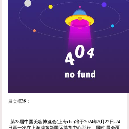
展会概述：
第28届中国美容博览会(上海cbe)将于2024年5月22日-24
日再一次在上海浦东新国际博览中心举行。届时,展会覆