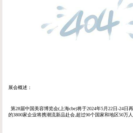
展会概述：
第28届中国美容博览会(上海cbe)将于2024年5月22日
的3800家企业将携潮流新品赴会,超过90个国家和地区5