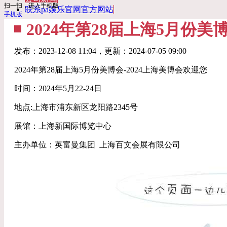
扫一扫，进入手机版
联系pa娱乐官网官方网站
手机版
2024年第28届上海5月份美
发布：
2023-12-08 11:04
，更新：
2024-07-05 09:00
2024年第28届上海5月份美博会-2024上海美博会欢迎您
时间：2024年5月22-24日
地点:上海市浦东新区龙阳路2345号
展馆：上海新国际博览中心
主办单位：英富曼集团 上海百文会展有限公司