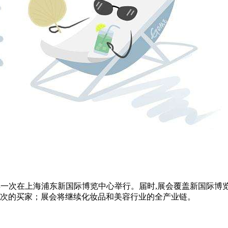
-24日再一次在上海浦东新国际博览中心举行。届时,展会覆盖新国际
0万人次的买家；展会将继续化妆品和美容行业的全产业链。