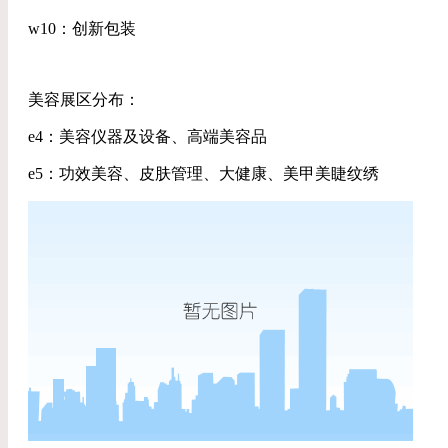
w10：创新包装
美容展区分布：
e4：美容仪器及设备、高端美容品
e5：功效美容、皮肤管理、大健康、美甲美睫纹绣