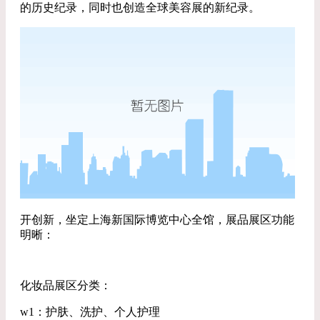
的历史纪录，同时也创造全球美容展的新纪录。
开创新，坐定上海新国际博览中心全馆，展品展区功能
明晰：
化妆品展区分类：
w1：护肤、洗护、个人护理