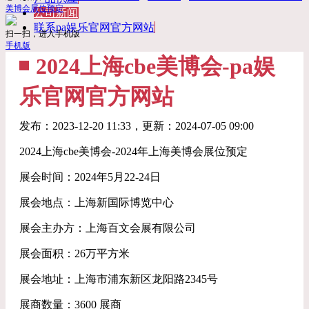
美博会展位预定
公司新闻
联系pa娱乐官网官方网站
扫一扫，进入手机版
手机版
2024上海cbe美博会-pa娱
乐官网官方网站
发布：
2023-12-20 11:33
，更新：
2024-07-05 09:00
2024上海cbe美博会-2024年上海美博会展位预定
展会时间：2024年5月22-24日
展会地点：上海新国际博览中心
展会主办方：上海百文会展有限公司
展会面积：26万平方米
展会地址：上海市浦东新区龙阳路2345号
展商数量：3600 展商