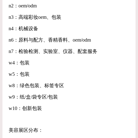
n2：oem/odm
n3：高端彩妆oem、包装
n4：机械设备
n6：原料与配方、香精香料、oem/odm
n7：检验检测、实验室、仪器、配套服务
w4：包装
w5：包装
w8：绿色包装、标签专区
w9：纸/盒/袋专区/包装
w10：创新包装
美容展区分布：