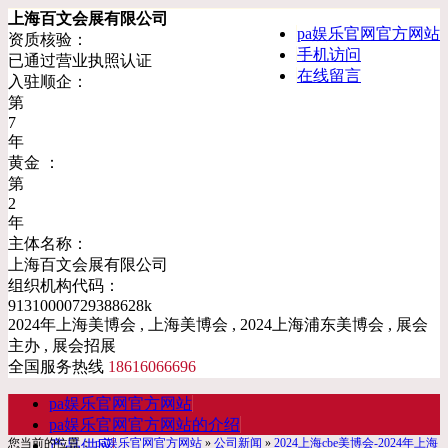
上海百文会展有限公司
pa娱乐官网官方网站
资质核验：
手机访问
已通过营业执照认证
在线留言
入驻顺企：
第
7
年
黄金 ：
第
2
年
主体名称：
上海百文会展有限公司
组织机构代码：
91310000729388628k
2024年上海美博会 , 上海美博会 , 2024上海浦东美博会 , 展会
主办 , 展会招展
全国服务热线
18616066696
pa娱乐官网官方网站
pa娱乐官网官方网站的介绍
您当前的位置：
pa娱乐官网官方网站
»
公司新闻
»
2024上海cbe美博会-2024年上海
产品供应