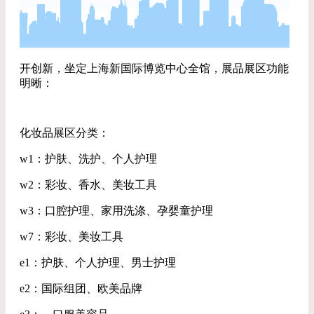
开创新，坐定上海新国际博览中心全馆，展品展区功能
明晰：
化妆品展区分类：
w1：护肤、洗护、个人护理
w2：彩妆、香水、美妆工具
w3：口腔护理、家用洗涤、孕婴童护理
w7：彩妆、美妆工具
e1：护肤、个人护理、男士护理
e2：国际组团、欧美品牌