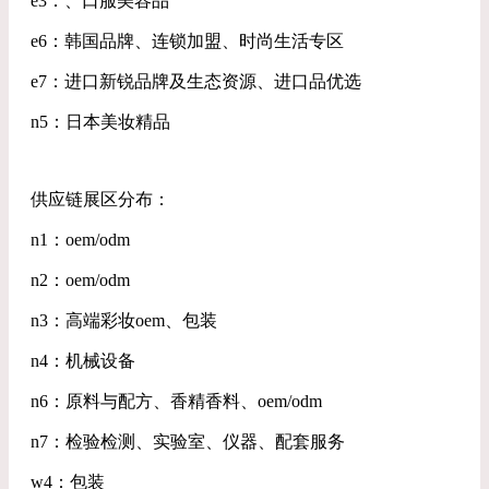
e3：、口服美容品
e6：韩国品牌、连锁加盟、时尚生活专区
e7：进口新锐品牌及生态资源、进口品优选
n5：日本美妆精品
供应链展区分布：
n1：oem/odm
n2：oem/odm
n3：高端彩妆oem、包装
n4：机械设备
n6：原料与配方、香精香料、oem/odm
n7：检验检测、实验室、仪器、配套服务
w4：包装