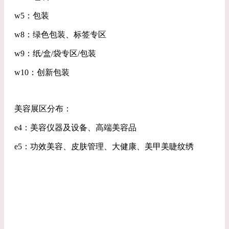
w5：包装
w8：绿色包装、标签专区
w9：纸/盒/袋专区/包装
w10：创新包装
美容展区分布：
e4：美容仪器及设备、高端美容品
e5：功效美容、皮肤管理、大健康、美甲美睫纹绣