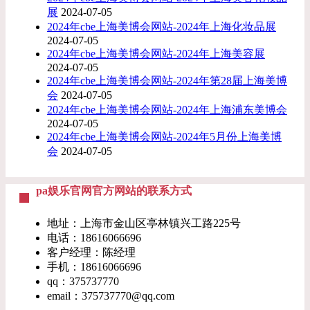
展
2024-07-05
2024年cbe上海美博会网站-2024年上海化妆品展
2024-07-05
2024年cbe上海美博会网站-2024年上海美容展
2024-07-05
2024年cbe上海美博会网站-2024年第28届上海美博
会
2024-07-05
2024年cbe上海美博会网站-2024年上海浦东美博会
2024-07-05
2024年cbe上海美博会网站-2024年5月份上海美博
会
2024-07-05
pa娱乐官网官方网站的联系方式
地址：上海市金山区亭林镇兴工路225号
电话：18616066696
客户经理：陈经理
手机：18616066696
qq：375737770
email：
375737770@qq.com