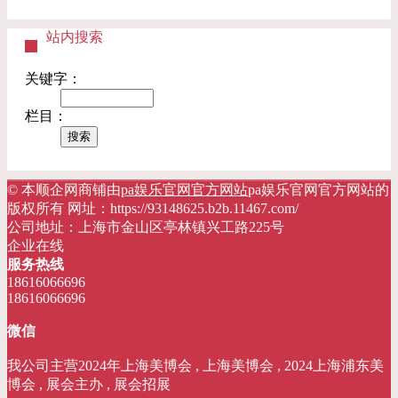
站内搜索
关键字：
栏目：
© 本顺企网商铺由
pa娱乐官网官方网站
pa娱乐官网官方网站的
版权所有 网址：https://93148625.b2b.11467.com/
公司地址：上海市金山区亭林镇兴工路225号
企业在线
服务热线
18616066696
18616066696
微信
我公司主营2024年上海美博会 , 上海美博会 , 2024上海浦东美
博会 , 展会主办 , 展会招展