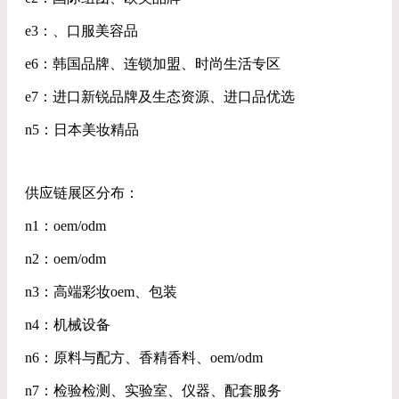
e3：、口服美容品
e6：韩国品牌、连锁加盟、时尚生活专区
e7：进口新锐品牌及生态资源、进口品优选
n5：日本美妆精品
供应链展区分布：
n1：oem/odm
n2：oem/odm
n3：高端彩妆oem、包装
n4：机械设备
n6：原料与配方、香精香料、oem/odm
n7：检验检测、实验室、仪器、配套服务