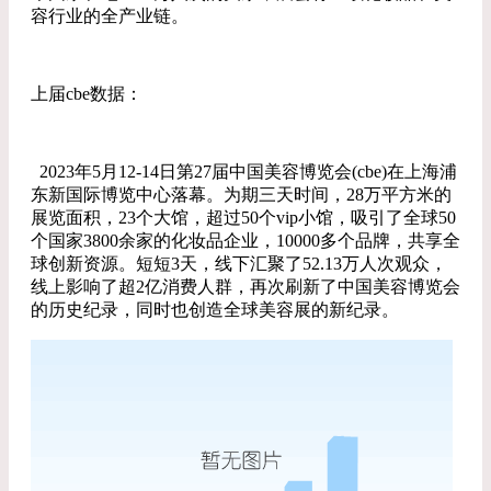
容行业的全产业链。
上届cbe数据：
2023年5月12-14日第27届中国美容博览会(cbe)在上海浦
东新国际博览中心落幕。为期三天时间，28万平方米的
展览面积，23个大馆，超过50个vip小馆，吸引了全球50
个国家3800余家的化妆品企业，10000多个品牌，共享全
球创新资源。短短3天，线下汇聚了52.13万人次观众，
线上影响了超2亿消费人群，再次刷新了中国美容博览会
的历史纪录，同时也创造全球美容展的新纪录。