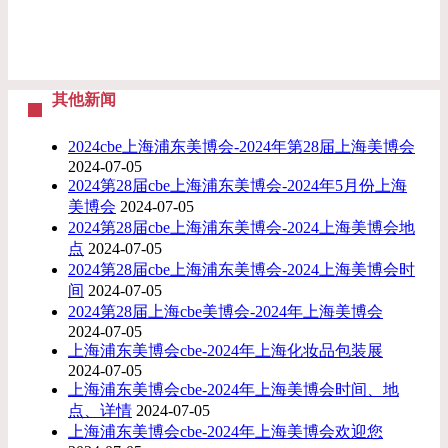
其他新闻
2024cbe上海浦东美博会-2024年第28届上海美博会
2024-07-05
2024第28届cbe上海浦东美博会-2024年5月份上海
美博会
2024-07-05
2024第28届cbe上海浦东美博会-2024上海美博会地
点
2024-07-05
2024第28届cbe上海浦东美博会-2024上海美博会时
间
2024-07-05
​2024第28届上海cbe美博会-2024年上海美博会
2024-07-05
上海浦东美博会cbe-2024年上海化妆品包装展
2024-07-05
上海浦东美博会cbe-2024年上海美博会时间、地
点、详情
2024-07-05
上海浦东美博会cbe-2024年上海美博会欢迎您