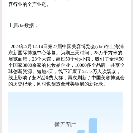
容行业的全产业链。
上届cbe数据：
2023年5月12-14日第27届中国美容博览会(cbe)在上海浦
东新国际博览中心落幕。为期三天时间，28万平方米的
展览面积，23个大馆，超过50个vip小馆，吸引了全球50
个国家3800余家的化妆品企业，10000多个品牌，共享全
球创新资源。短短3天，线下汇聚了52.13万人次观众，
线上影响了超2亿消费人群，再次刷新了中国美容博览会
的历史纪录，同时也创造全球美容展的新纪录。