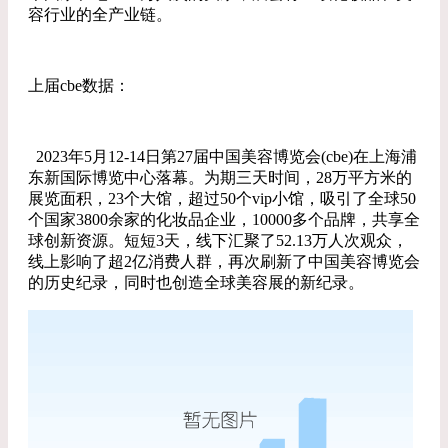
容行业的全产业链。
上届cbe数据：
2023年5月12-14日第27届中国美容博览会(cbe)在上海浦
东新国际博览中心落幕。为期三天时间，28万平方米的
展览面积，23个大馆，超过50个vip小馆，吸引了全球50
个国家3800余家的化妆品企业，10000多个品牌，共享全
球创新资源。短短3天，线下汇聚了52.13万人次观众，
线上影响了超2亿消费人群，再次刷新了中国美容博览会
的历史纪录，同时也创造全球美容展的新纪录。