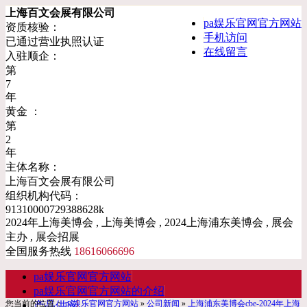
上海百文会展有限公司
pa娱乐官网官方网站
资质核验：
手机访问
已通过营业执照认证
在线留言
入驻顺企：
第
7
年
黄金 ：
第
2
年
主体名称：
上海百文会展有限公司
组织机构代码：
91310000729388628k
2024年上海美博会 , 上海美博会 , 2024上海浦东美博会 , 展会
主办 , 展会招展
全国服务热线
18616066696
pa娱乐官网官方网站
pa娱乐官网官方网站的介绍
您当前的位置：
pa娱乐官网官方网站
»
公司新闻
»
上海浦东美博会cbe-2024年上海
产品供应