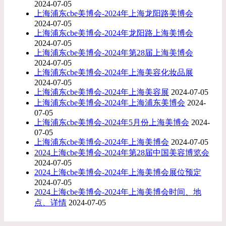
2024-07-05
上海浦东cbe美博会-2024年上海龙阳路美博会
2024-07-05
上海浦东cbe美博会-2024年龙阳路上海美博会
2024-07-05
上海浦东cbe美博会-2024年第28届上海美博会
2024-07-05
上海浦东cbe美博会-2024年上海美容化妆品展
2024-07-05
上海浦东cbe美博会-2024年上海美容展
2024-07-05
上海浦东cbe美博会-2024年上海浦东美博会
2024-
07-05
上海浦东cbe美博会-2024年5月份上海美博会
2024-
07-05
​上海浦东cbe美博会-2024年上海美博会
2024-07-05
2024上海cbe美博会-2024年第28届中国美容博览会
2024-07-05
2024上海cbe美博会-2024年上海美博会展位预定
2024-07-05
2024上海cbe美博会-2024年上海美博会时间、地
点、详情
2024-07-05