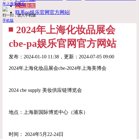
年上海美博会
公司新闻
联系pa娱乐官网官方网站
扫一扫，进入手机版
手机版
2024年上海化妆品展会
cbe-pa娱乐官网官方网站
发布：
2024-01-10 11:38
，更新：
2024-07-05 09:00
2024年上海化妆品展会cbe-2024年上海美博会
2024 cbe supply 美妆供应链博览会
地点：上海新国际博览中心（浦东）
时间： 2024年5月22-24日