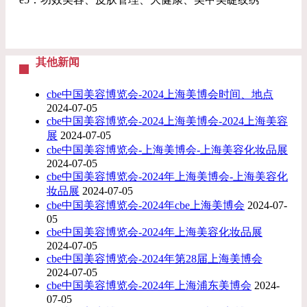
其他新闻
cbe中国美容博览会-2024上海美博会时间、地点
2024-07-05
cbe中国美容博览会-2024上海美博会-2024上海美容
展
2024-07-05
cbe中国美容博览会-上海美博会-上海美容化妆品展
2024-07-05
cbe中国美容博览会-2024年上海美博会-上海美容化
妆品展
2024-07-05
cbe中国美容博览会-2024年cbe上海美博会
2024-07-
05
cbe中国美容博览会-2024年上海美容化妆品展
2024-07-05
cbe中国美容博览会-2024年第28届上海美博会
2024-07-05
cbe中国美容博览会-2024年上海浦东美博会
2024-
07-05