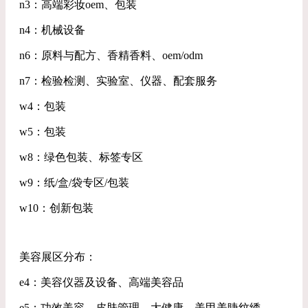
n3：高端彩妆oem、包装
n4：机械设备
n6：原料与配方、香精香料、oem/odm
n7：检验检测、实验室、仪器、配套服务
w4：包装
w5：包装
w8：绿色包装、标签专区
w9：纸/盒/袋专区/包装
w10：创新包装
美容展区分布：
e4：美容仪器及设备、高端美容品
e5：功效美容、皮肤管理、大健康、美甲美睫纹绣