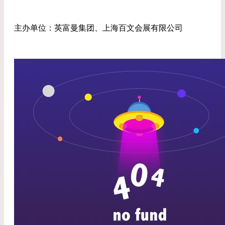
主办单位：英富曼集团、上海百文会展有限公司