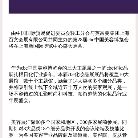
由中国国际贸易促进委员会轻工分会与英富曼集团上海
百文会展有限公司共同主办的第28届cbe中国美容博览会
将在上海新国际博览中心盛大启幕。
作为cbe中国美容博览会的三大主题展之一的cbe化妆品
展扎根日化行业多年。本届cbe化妆品展展品将覆盖10大
展馆，数十个主题馆，涵盖了14大类40多个细分品类，
并将吸引线上线下全域近五十万人次的买家观展，是一
场不容错过的汇聚时尚和科技、领衔趋势的化妆品行业
年度盛会。
美容展汇聚80多个国家和地区，300多家展商参展。同
期针对8大品类18个细分品类开设的会议论坛及技能比
赛，为各国美容产业品牌商及渠道商、美容院、皮肤管