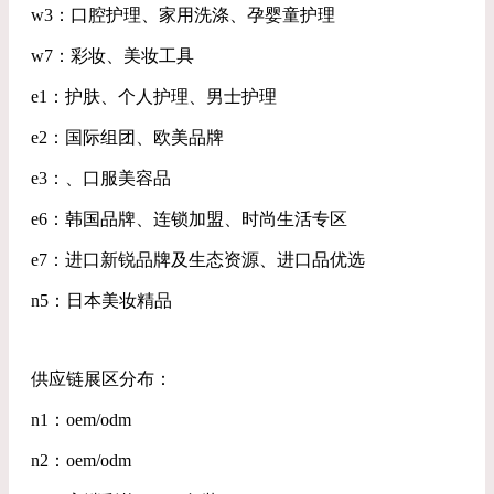
w3：口腔护理、家用洗涤、孕婴童护理
w7：彩妆、美妆工具
e1：护肤、个人护理、男士护理
e2：国际组团、欧美品牌
e3：、口服美容品
e6：韩国品牌、连锁加盟、时尚生活专区
e7：进口新锐品牌及生态资源、进口品优选
n5：日本美妆精品
供应链展区分布：
n1：oem/odm
n2：oem/odm