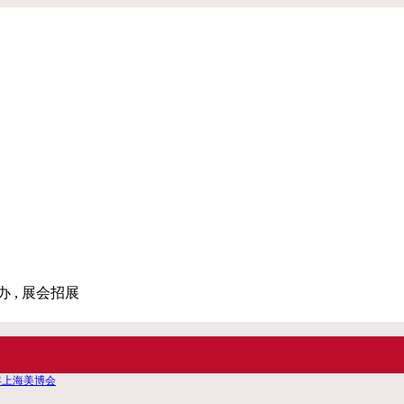
办 , 展会招展
4年上海美博会