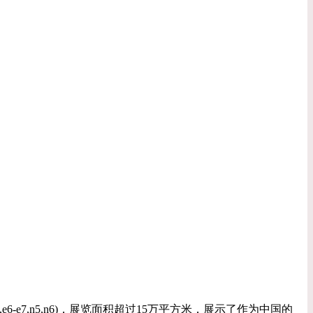
e6-e7,n5,n6)，展览面积超过15万平方米，展示了作为中国的