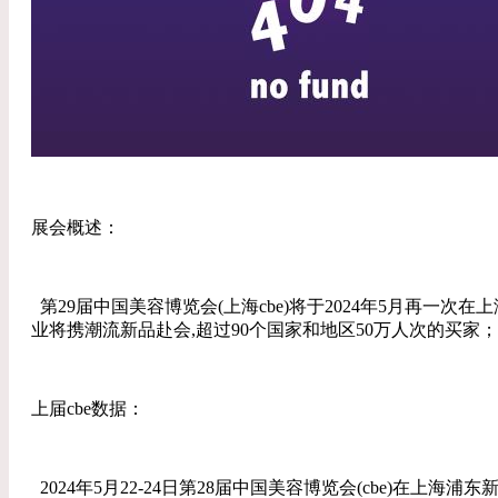
展会概述：
第29届中国美容博览会(上海cbe)将于2024年5月再一次
业将携潮流新品赴会,超过90个国家和地区50万人次的买
上届cbe数据：
2024年5月22-24日第28届中国美容博览会(cbe)在上