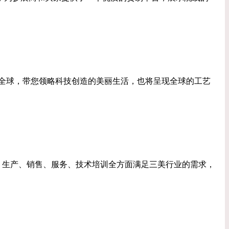
备全球，带您领略科技创造的美丽生活，也将呈现全球的工艺
、生产、销售、服务、技术培训全方面满足三美行业的需求，