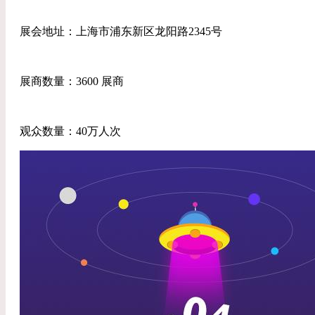
展会地址：上海市浦东新区龙阳路2345号
展商数量：3600 展商
观众数量：40万人次