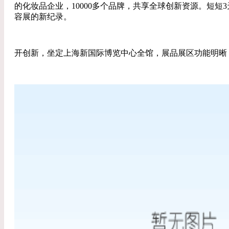
的化妆品企业，10000多个品牌，共享全球创新资源。短短
容展的新纪录。
开创新，坐定上海新国际博览中心全馆，展品展区功能明晰