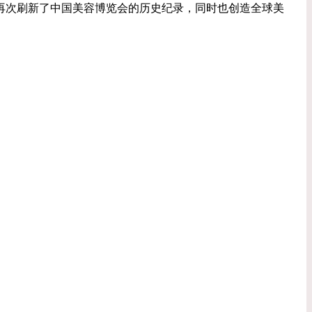
群，再次刷新了中国美容博览会的历史纪录，同时也创造全球美