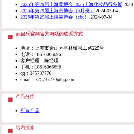
2025年第29届上海美博会-2025上海化妆品行业展
2024
2025年第29届上海美博会（5月份）
2024-07-04
2025年第29届上海美博会（cbe）
2024-07-04
pa娱乐官网官方网站的联系方式
地址：上海市金山区亭林镇兴工路225号
电话：18616066696
客户经理：陈经理
手机：18616066696
qq：375737770
email：
375737770@qq.com
产品分类
所有产品
站内搜索