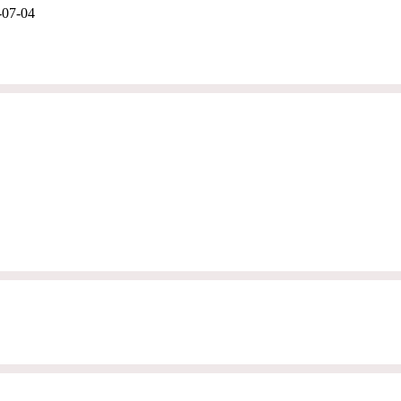
-07-04