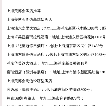
上海美博会酒店推荐
上海美博会周边高端型酒店
上海浦东嘉里大酒店：地址:上海浦东新区花木路1388号；距离s
上海卓美亚喜玛拉雅酒店：地址:上海浦东新区梅花路1108
上海世纪皇冠假日酒店： 地址:上海浦东新区民生路1433号
上海浦东盛高假日酒店：地址:上海市浦东新区秀沿路1088
浦东华美达大酒店： 地址:上海浦东新金桥路18号；
嘉瑞酒店（琶洲会展店）： 地址:上海市浦东新区潍坊路328
上海美博会周边经济型酒店
宜必思上海联洋酒店： 地址:浦东新区芳甸路300号；
莫泰168迎春路店： 地址:上海市迎春路873号；