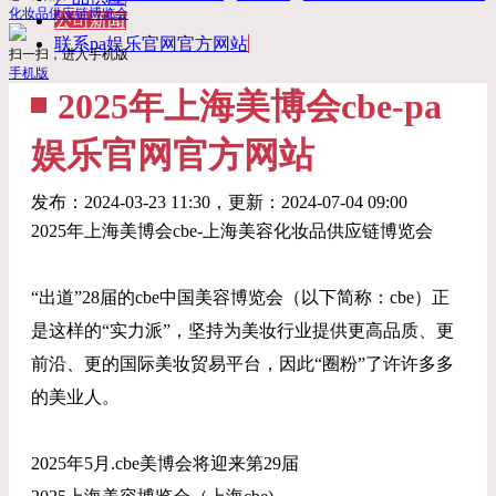
化妆品供应链博览会
公司新闻
联系pa娱乐官网官方网站
扫一扫，进入手机版
手机版
2025年上海美博会cbe-pa
娱乐官网官方网站
发布：
2024-03-23 11:30
，更新：
2024-07-04 09:00
2025年上海美博会cbe-上海美容化妆品供应链博览会
“出道”28届的cbe中国美容博览会（以下简称：cbe）正
是这样的“实力派”，坚持为美妆行业提供更高品质、更
前沿、更的国际美妆贸易平台，因此“圈粉”了许许多多
的美业人。
2025年5月.cbe美博会将迎来第29届