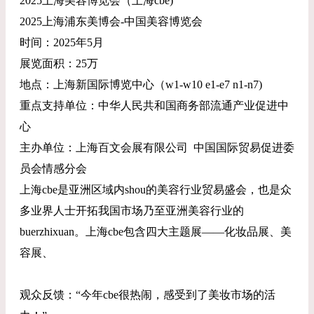
2025上海美容博览会（上海cbe)
2025上海浦东美博会-中国美容博览会
时间：2025年5月
展览面积：25万
地点：上海新国际博览中心（w1-w10 e1-e7 n1-n7)
重点支持单位：中华人民共和国商务部流通产业促进中
心
主办单位：上海百文会展有限公司 中国国际贸易促进委
员会情感分会
上海cbe是亚洲区域内shou的美容行业贸易盛会，也是众
多业界人士开拓我国市场乃至亚洲美容行业的
buerzhixuan。上海cbe包含四大主题展——化妆品展、美
容展、
观众反馈：“今年cbe很热闹，感受到了美妆市场的活