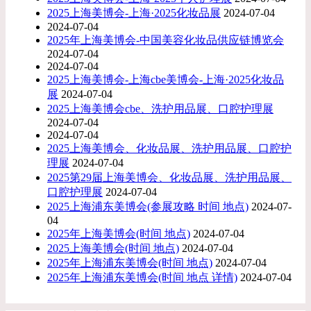
2025上海美博会-上海·2025化妆品展
2024-07-04
2024-07-04
2025年上海美博会-中国美容化妆品供应链博览会
2024-07-04
2024-07-04
2025上海美博会-上海cbe美博会-上海·2025化妆品
展
2024-07-04
2025上海美博会cbe、洗护用品展、口腔护理展
2024-07-04
2024-07-04
2025上海美博会、化妆品展、洗护用品展、口腔护
理展
2024-07-04
2025第29届上海美博会、化妆品展、洗护用品展、
口腔护理展
2024-07-04
2025上海浦东美博会(参展攻略 时间 地点)
2024-07-
04
2025年上海美博会(时间 地点)
2024-07-04
2025上海美博会(时间 地点)
2024-07-04
2025年上海浦东美博会(时间 地点)
2024-07-04
2025年上海浦东美博会(时间 地点 详情)
2024-07-04