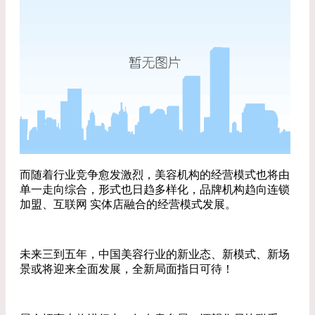
而随着行业竞争愈发激烈，美容机构的经营模式也将由
单一走向综合，形式也日趋多样化，品牌机构趋向连锁
加盟、互联网 实体店融合的经营模式发展。
未来三到五年，中国美容行业的新业态、新模式、新场
景或将迎来全面发展，全新局面指日可待！