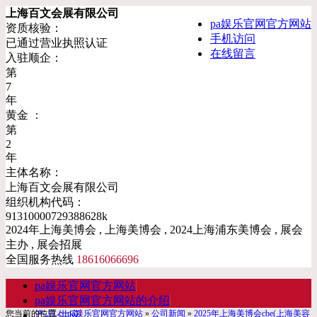
上海百文会展有限公司
pa娱乐官网官方网站
资质核验：
手机访问
已通过营业执照认证
在线留言
入驻顺企：
第
7
年
黄金 ：
第
2
年
主体名称：
上海百文会展有限公司
组织机构代码：
91310000729388628k
2024年上海美博会 , 上海美博会 , 2024上海浦东美博会 , 展会
主办 , 展会招展
全国服务热线
18616066696
pa娱乐官网官方网站
pa娱乐官网官方网站的介绍
您当前的位置：
pa娱乐官网官方网站
»
公司新闻
»
2025年上海美博会cbe(上海美容
产品供应