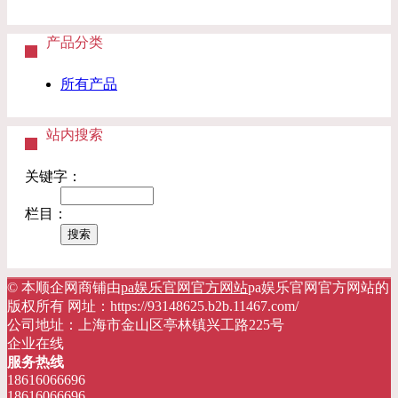
产品分类
所有产品
站内搜索
关键字：
栏目：
© 本顺企网商铺由
pa娱乐官网官方网站
pa娱乐官网官方网站的
版权所有 网址：https://93148625.b2b.11467.com/
公司地址：上海市金山区亭林镇兴工路225号
企业在线
服务热线
18616066696
18616066696