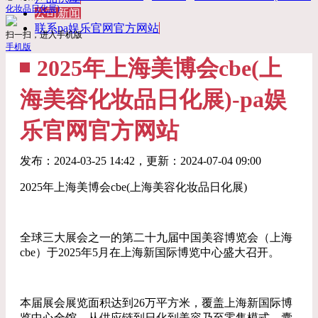
化妆品日化展)
公司新闻
联系pa娱乐官网官方网站
扫一扫，进入手机版
手机版
2025年上海美博会cbe(上
海美容化妆品日化展)-pa娱
乐官网官方网站
发布：
2024-03-25 14:42
，更新：
2024-07-04 09:00
2025年上海美博会cbe(上海美容化妆品日化展)
全球三大展会之一的第二十九届中国美容博览会（上海
cbe）于2025年5月在上海新国际博览中心盛大召开。
本届展会展览面积达到26万平方米，覆盖上海新国际博
览中心全馆，从供应链到日化到美容乃至零售模式，囊