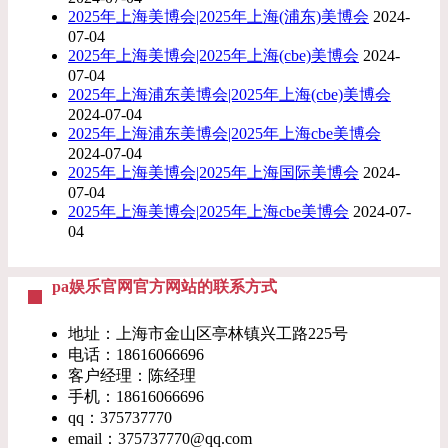
2025年上海美博会|2025年上海(浦东)美博会
2024-
07-04
2025年上海美博会|2025年上海(cbe)美博会
2024-
07-04
2025年上海浦东美博会|2025年上海(cbe)美博会
2024-07-04
2025年上海浦东美博会|2025年上海cbe美博会
2024-07-04
2025年上海美博会|2025年上海国际美博会
2024-
07-04
2025年上海美博会|2025年上海cbe美博会
2024-07-
04
pa娱乐官网官方网站的联系方式
地址：上海市金山区亭林镇兴工路225号
电话：18616066696
客户经理：陈经理
手机：18616066696
qq：375737770
email：
375737770@qq.com