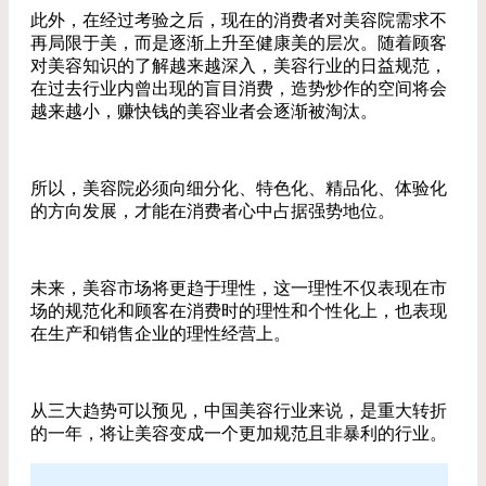
此外，在经过考验之后，现在的消费者对美容院需求不
再局限于美，而是逐渐上升至健康美的层次。随着顾客
对美容知识的了解越来越深入，美容行业的日益规范，
在过去行业内曾出现的盲目消费，造势炒作的空间将会
越来越小，赚快钱的美容业者会逐渐被淘汰。
所以，美容院必须向细分化、特色化、精品化、体验化
的方向发展，才能在消费者心中占据强势地位。
未来，美容市场将更趋于理性，这一理性不仅表现在市
场的规范化和顾客在消费时的理性和个性化上，也表现
在生产和销售企业的理性经营上。
从三大趋势可以预见，中国美容行业来说，是重大转折
的一年，将让美容变成一个更加规范且非暴利的行业。