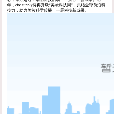
年，cbe supply将再升级“美妆科技周”，集结全球前沿科
技力，助力美妆科学传播，一展科技新成果。