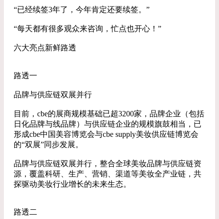
“已经续签3年了，今年肯定还要续签。”
“每天都有很多观众来咨询，忙点也开心！”
六大亮点新鲜路透
路透一
品牌与供应链双展并行
目前，cbe的展商规模基础已超3200家，品牌企业（包括
日化品牌与线品牌）与供应链企业的规模旗鼓相当，已
形成cbe中国美容博览会与cbe supply美妆供应链博览会
的“双展”同步发展。
品牌与供应链双展并行，整合全球美妆品牌与供应链资
源，覆盖科研、生产、营销、渠道等美妆全产业链，共
探驱动美妆行业增长的未来生态。
路透二