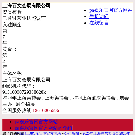
上海百文会展有限公司
pa娱乐官网官方网站
资质核验：
手机访问
已通过营业执照认证
在线留言
入驻顺企：
第
7
年
黄金 ：
第
2
年
主体名称：
上海百文会展有限公司
组织机构代码：
91310000729388628k
2024年上海美博会 , 上海美博会 , 2024上海浦东美博会 , 展会
主办 , 展会招展
全国服务热线
18616066696
pa娱乐官网官方网站
pa娱乐官网官方网站的介绍
您当前的位置：
pa娱乐官网官方网站
»
公司新闻
»
2025年上海浦东美博会|2025年
产品供应