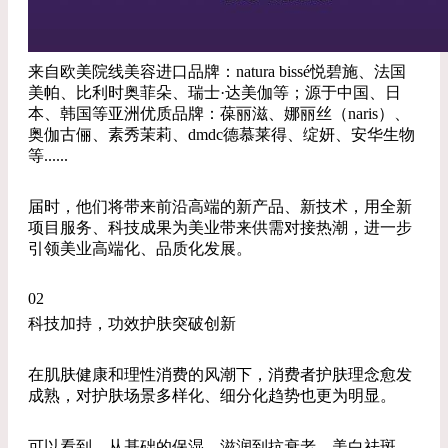
来自欧美院线美容进口品牌：natura bissé悦碧施、法国
美帕、比利时奥菲朵、瑞士·达美伽等；源于中国、日
本、韩国等亚洲优质品牌：葆丽滋、娜丽丝（naris）、
奥伽古俪、素秀茉莉、dmdc德慕莱得、绽妍、安华生物
等......
届时，他们将带来前沿高端的新产品、新技术，用全新
项目服务、科技成果为美业带来供需对接热潮，进一步
引领美业高端化、品质化发展。
02
科技加持，功效护肤突破创新
在肌肤健康和理性消费的风潮下，消费者护肤理念愈发
成熟，对护肤场景多样化、细分化趋势也更为明显。
可以看到，从基础的保湿、滋润到抗衰老、美白祛斑