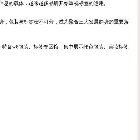
信息的载体，越来越多品牌开始重视标签的运用。
势，包装与标签密不可分，成为聚合三大发展趋势的重要落
心（浦东）特备w8包装、标签专区馆，集中展示绿色包装、美妆标签