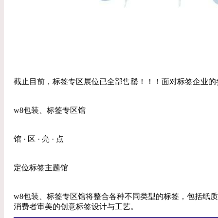
截止目前，标签专区展位已全部售罄！！！面对标签企业的
w8包装、标签专区馆
馆 · 区 · 亮 · 点
定位标签主题馆
w8包装、标签专区馆将整合各种不同类型的标签，包括纸
消费者审美的创意标签设计与工艺。