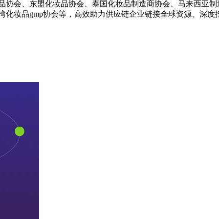
品协会、东盟化妆品协会、泰国化妆品制造商协会、马来西亚制
湾化妆品gmp协会等，高效助力供应链企业链接全球资源、深度