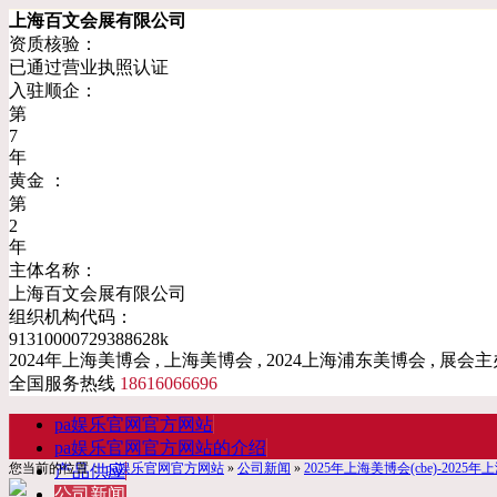
上海百文会展有限公司
资质核验：
已通过营业执照认证
入驻顺企：
第
7
年
黄金 ：
第
2
年
主体名称：
上海百文会展有限公司
组织机构代码：
91310000729388628k
2024年上海美博会 , 上海美博会 , 2024上海浦东美博会 , 展会主
全国服务热线
18616066696
pa娱乐官网官方网站
pa娱乐官网官方网站的介绍
您当前的位置：
pa娱乐官网官方网站
»
公司新闻
»
2025年上海美博会(cbe)-202
产品供应
公司新闻