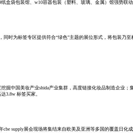
9纸盒袋包装馆、w10容器包装（塑料、玻璃、金属）馆强势联
，同时为标签专区提供符合“绿色”主题的展位形式，将包装乃至
合作，深度挖掘中国美妆产业shida产业集群，高度链接化妆品制造企
3.8w 标签买家。
年cbe supply展会现场将集结来自欧美及亚洲等多国的覆盖