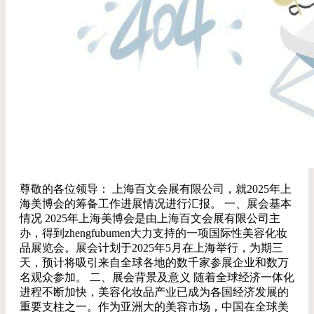
尊敬的各位领导： 上海百文会展有限公司，就2025年上
海美博会的筹备工作进展情况进行汇报。 一、展会基本
情况 2025年上海美博会是由上海百文会展有限公司主
办，得到zhengfubumen大力支持的一项国际性美容化妆
品展览会。展会计划于2025年5月在上海举行，为期三
天，预计将吸引来自全球各地的数千家参展企业和数万
名观众参加。 二、展会背景及意义 随着全球经济一体化
进程不断加快，美容化妆品产业已成为各国经济发展的
重要支柱之一。作为亚洲大的美容市场，中国在全球美