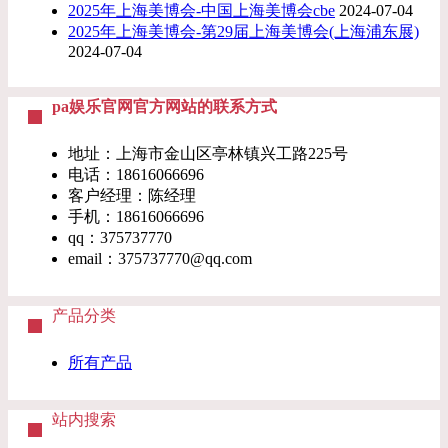
2025年上海美博会-中国上海美博会cbe
2024-07-04
2025年上海美博会-第29届上海美博会(上海浦东展)
2024-07-04
pa娱乐官网官方网站的联系方式
地址：上海市金山区亭林镇兴工路225号
电话：18616066696
客户经理：陈经理
手机：18616066696
qq：375737770
email：
375737770@qq.com
产品分类
所有产品
站内搜索