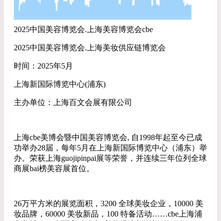
2025中国美容博览会.上海美容博览会cbe
2025中国美容博览会.上海美妆供应链博览会
时间：2025年5月
上海新国际博览中心(浦东)
主办单位：上海百文会展有限公司
上海cbe美博会暨中国美容博览会, 自1998年起至今已成
功举办28届，每年5月在上海新国际博览中心（浦东）举
办。荣获上海guojipinpai展等荣誉，并连续三年位列全球
商展bai榜美容展首位。
26万平方米的展览面积，3200 全球美妆企业，10000 美
妆品牌，60000 美妆新品，100 特备活动……cbe上海浦