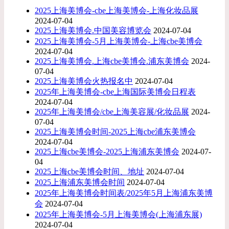
2025上海美博会-cbe上海美博会-上海化妆品展
2024-07-04
2025上海美博会.中国美容博览会
2024-07-04
2025上海美博会-5月上海美博会-上海cbe美博会
2024-07-04
2025上海美博会.上海cbe美博会.浦东美博会
2024-
07-04
2025上海美博会火热报名中
2024-07-04
2025年上海美博会-cbe上海国际美博会日程表
2024-07-04
2025年上海美博会/cbe上海美容展/化妆品展
2024-
07-04
2025上海美博会时间-2025上海cbe浦东美博会
2024-07-04
2025上海cbe美博会-2025上海浦东美博会
2024-07-
04
2025上海cbe美博会时间、地址
2024-07-04
2025上海浦东美博会时间
2024-07-04
2025年上海美博会时间表/2025年5月上海浦东美博
会
2024-07-04
2025年上海美博会-5月上海美博会(上海浦东展)
2024-07-04