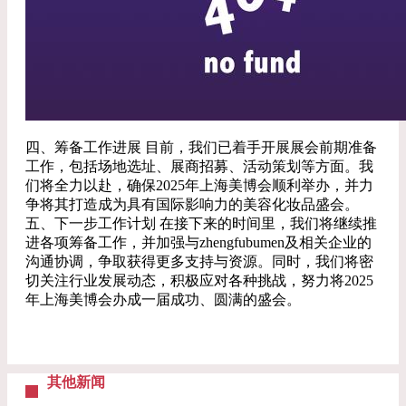
四、筹备工作进展 目前，我们已着手开展展会前期准备
工作，包括场地选址、展商招募、活动策划等方面。我
们将全力以赴，确保2025年上海美博会顺利举办，并力
争将其打造成为具有国际影响力的美容化妆品盛会。
五、下一步工作计划 在接下来的时间里，我们将继续推
进各项筹备工作，并加强与zhengfubumen及相关企业的
沟通协调，争取获得更多支持与资源。同时，我们将密
切关注行业发展动态，积极应对各种挑战，努力将2025
年上海美博会办成一届成功、圆满的盛会。
其他新闻