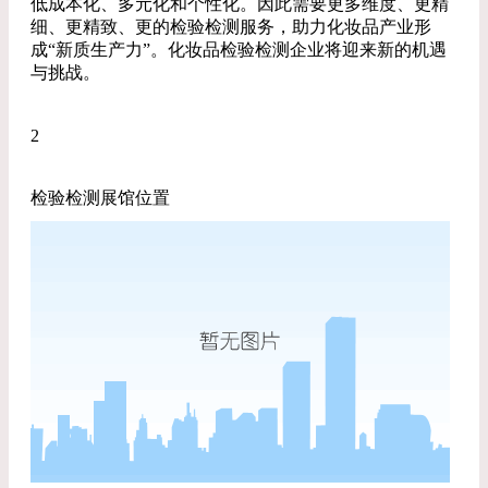
低成本化、多元化和个性化。因此需要更多维度、更精
细、更精致、更的检验检测服务，助力化妆品产业形
成“新质生产力”。化妆品检验检测企业将迎来新的机遇
与挑战。
2
检验检测展馆位置