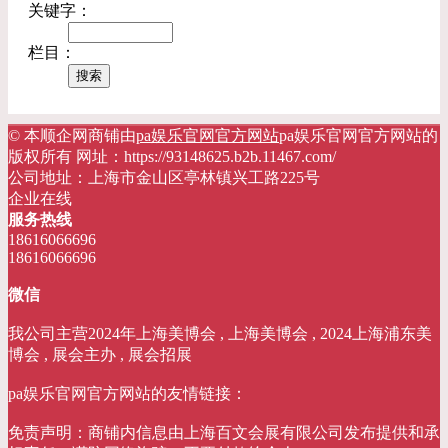
关键字：
栏目：
© 本顺企网商铺由
pa娱乐官网官方网站
pa娱乐官网官方网站的
版权所有 网址：https://93148625.b2b.11467.com/
公司地址：上海市金山区亭林镇兴工路225号
企业在线
服务热线
18616066696
18616066696
微信
我公司主营2024年上海美博会 , 上海美博会 , 2024上海浦东美
博会 , 展会主办 , 展会招展
pa娱乐官网官方网站的友情链接：
免责声明：商铺内信息由上海百文会展有限公司发布提供和承