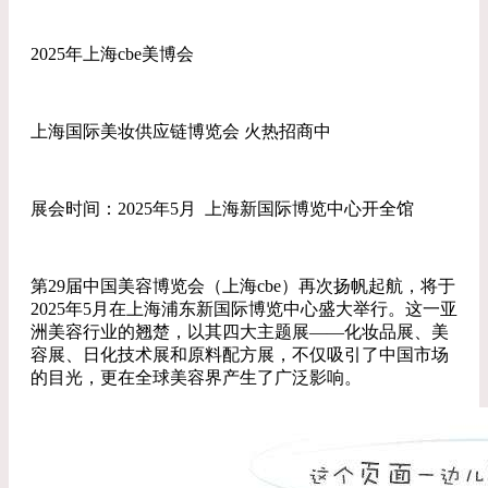
2025年上海cbe美博会
上海国际美妆供应链博览会 火热招商中
展会时间：2025年5月 上海新国际博览中心开全馆
第29届中国美容博览会（上海cbe）再次扬帆起航，将于
2025年5月在上海浦东新国际博览中心盛大举行。这一亚
洲美容行业的翘楚，以其四大主题展——化妆品展、美
容展、日化技术展和原料配方展，不仅吸引了中国市场
的目光，更在全球美容界产生了广泛影响。