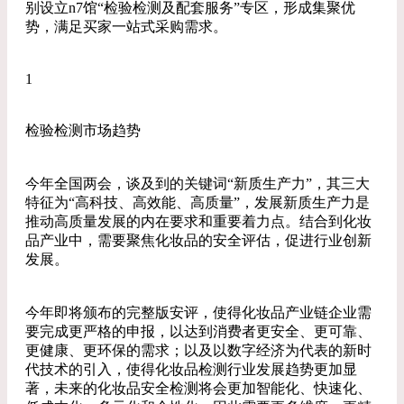
别设立n7馆“检验检测及配套服务”专区，形成集聚优
势，满足买家一站式采购需求。
1
检验检测市场趋势
今年全国两会，谈及到的关键词“新质生产力”，其三大
特征为“高科技、高效能、高质量”，发展新质生产力是
推动高质量发展的内在要求和重要着力点。结合到化妆
品产业中，需要聚焦化妆品的安全评估，促进行业创新
发展。
今年即将颁布的完整版安评，使得化妆品产业链企业需
要完成更严格的申报，以达到消费者更安全、更可靠、
更健康、更环保的需求；以及以数字经济为代表的新时
代技术的引入，使得化妆品检测行业发展趋势更加显
著，未来的化妆品安全检测将会更加智能化、快速化、