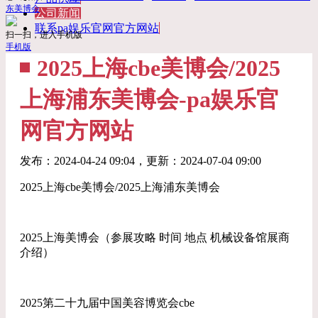
东美博会
公司新闻
联系pa娱乐官网官方网站
扫一扫，进入手机版
手机版
2025上海cbe美博会/2025
上海浦东美博会-pa娱乐官
网官方网站
发布：
2024-04-24 09:04
，更新：
2024-07-04 09:00
2025上海cbe美博会/2025上海浦东美博会
2025上海美博会（参展攻略 时间 地点 机械设备馆展商
介绍）
2025第二十九届中国美容博览会cbe