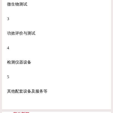
微生物测试
3
功效评价与测试
4
检测仪器设备
5
其他配套设备及服务等