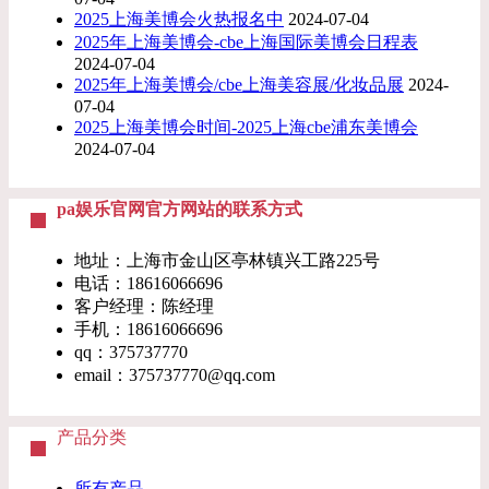
2025上海美博会火热报名中
2024-07-04
2025年上海美博会-cbe上海国际美博会日程表
2024-07-04
2025年上海美博会/cbe上海美容展/化妆品展
2024-
07-04
2025上海美博会时间-2025上海cbe浦东美博会
2024-07-04
pa娱乐官网官方网站的联系方式
地址：上海市金山区亭林镇兴工路225号
电话：18616066696
客户经理：陈经理
手机：18616066696
qq：375737770
email：
375737770@qq.com
产品分类
所有产品