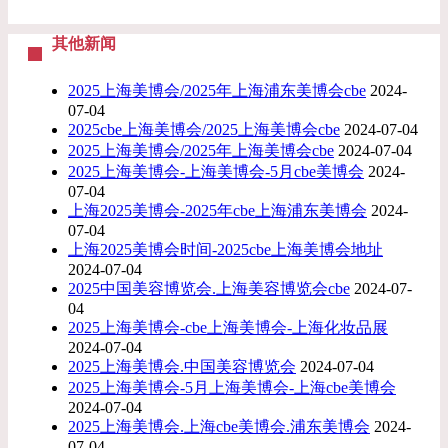
其他新闻
2025上海美博会/2025年上海浦东美博会cbe
2024-
07-04
2025cbe上海美博会/2025上海美博会cbe
2024-07-04
2025上海美博会/2025年上海美博会cbe
2024-07-04
2025上海美博会-上海美博会-5月cbe美博会
2024-
07-04
上海2025美博会-2025年cbe上海浦东美博会
2024-
07-04
上海2025美博会时间-2025cbe上海美博会地址
2024-07-04
2025中国美容博览会.上海美容博览会cbe
2024-07-
04
2025上海美博会-cbe上海美博会-上海化妆品展
2024-07-04
2025上海美博会.中国美容博览会
2024-07-04
2025上海美博会-5月上海美博会-上海cbe美博会
2024-07-04
2025上海美博会.上海cbe美博会.浦东美博会
2024-
07-04