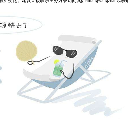
。建议直接联系主办方或访问其guanfangwangzhan以获