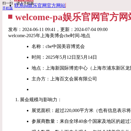
扫一扫，进入手机版
联系pa娱乐官网官方网站
手机版
welcome-pa娱乐官网官方网
发布：
2024-06-11 09:41
，更新：
2024-07-04 09:00
welcome-2025年上海美博会cbe时间-地点
名称：cbe中国美容博览会
时间：2025年5月12日至5月14日
地点：上海新国际博览中心（上海市浦东新区龙阳
主办方：上海百文会展有限公司
展会规模与影响力：
展览面积：超过220,000平方米（也有信息表示将达
参展商数量：来自全球40余个国家及地区的超过3