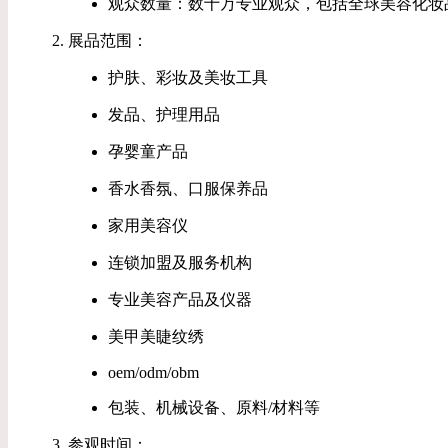
观众数量：数十万专业观众，包括全球美容化妆
展品范围：
护肤、彩妆及美妆工具
发品、护理用品
孕婴童产品
香水香氛、口服保养品
家用美容仪
连锁加盟及服务机构
专业美容产品及仪器
美甲美睫纹绣
oem/odm/obm
包装、机械设备、原料/材料等
参观时间：