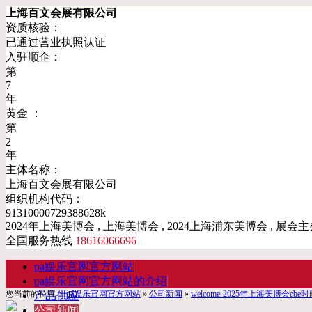
上海百文会展有限公司
资质核验：
已通过营业执照认证
入驻顺企：
第
7
年
黄金 ：
第
2
年
主体名称：
上海百文会展有限公司
组织机构代码：
91310000729388628k
2024年上海美博会 , 上海美博会 , 2024上海浦东美博会 , 展会主
全国服务热线
18616066696
pa娱乐官网官方网站
pa娱乐官网官方网站的介绍
您当前的位置：
pa娱乐官网官方网站
»
公司新闻
»
welcome-2025年上海美博会cbe
产品供应
公司新闻