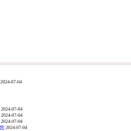
2024-07-04
2024-07-04
2024-07-04
2024-07-04
迎您
2024-07-04