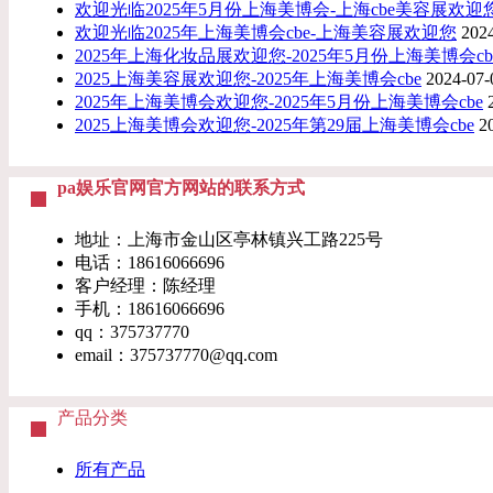
欢迎光临2025年5月份上海美博会-上海cbe美容展欢迎
欢迎光临2025年上海美博会cbe-上海美容展欢迎您
202
2025年上海化妆品展欢迎您-2025年5月份上海美博会cb
2025上海美容展欢迎您-2025年上海美博会cbe
2024-07-
2025年上海美博会欢迎您-2025年5月份上海美博会cbe
2025上海美博会欢迎您-2025年第29届上海美博会cbe
2
pa娱乐官网官方网站的联系方式
地址：上海市金山区亭林镇兴工路225号
电话：18616066696
客户经理：陈经理
手机：18616066696
qq：375737770
email：
375737770@qq.com
产品分类
所有产品