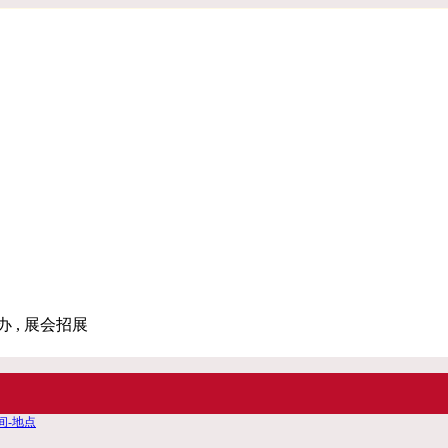
办 , 展会招展
时间-地点