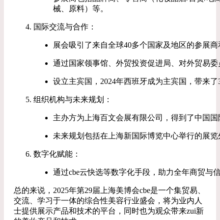
械、原料）等。
国际交流与合作：
展会吸引了来自全球40多个国家及地区的参展
通过国家领事馆、外贸投资促进局、对外贸易委
设立主宾国，2024年西班牙成为主宾国，带来
组织机构与未来规划：
主办方为上海百文会展有限公司，得到了中国国
未来规划包括在上海新国际博览中心举行的展览
数字化赋能：
通过cbe云快选等数字化手段，助力全年商贸与
总的来说，2025年第29届上海美博会cbe是一个集贸易、
交流、学习于一体的综合性美容行业盛会，将为业内人
士提供展示产品和技术的平台，同时也为观众带来zui新