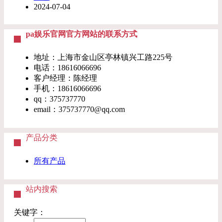
2024-07-04
pa娱乐官网官方网站的联系方式
地址：上海市金山区亭林镇兴工路225号
电话：18616066696
客户经理：陈经理
手机：18616066696
qq：375737770
email：
375737770@qq.com
产品分类
所有产品
站内搜索
关键字：