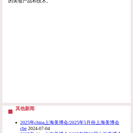
的美妆产品和技术。
其他新闻
2025年china上海美博会/2025年5月份上海美博会
cbe
2024-07-04