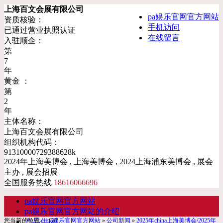
上海百文会展有限公司
pa娱乐官网官方网站
资质核验：
手机访问
已通过营业执照认证
在线留言
入驻顺企：
第
7
年
黄金 ：
第
2
年
主体名称：
上海百文会展有限公司
组织机构代码：
91310000729388628k
2024年上海美博会 , 上海美博会 , 2024上海浦东美博会 , 展会
主办 , 展会招展
全国服务热线
18616066696
pa娱乐官网官方网站
pa娱乐官网官方网站的介绍
您当前的位置：
pa娱乐官网官方网站
»
公司新闻
»
2025年china上海美博会/2025年
产品供应