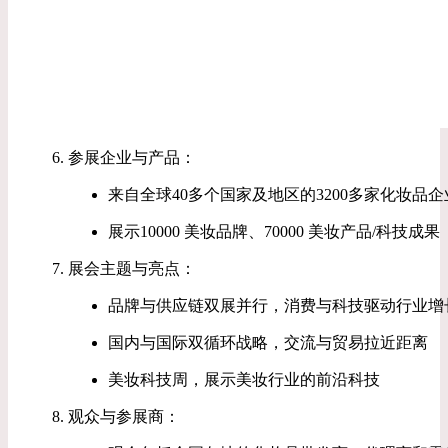
参展企业与产品：
来自全球40多个国家及地区的3200多家化妆品
展示10000 美妆品牌、70000 美妆产品/科技成果
展会主题与亮点：
品牌与供应链双展并行，消费与科技驱动行业增
国内与国际双循环战略，交流与贸易拉近距离
美妆科技周，展示美妆行业的前沿科技
观众与参展商：