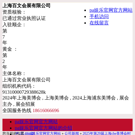
上海百文会展有限公司
pa娱乐官网官方网站
资质核验：
手机访问
已通过营业执照认证
在线留言
入驻顺企：
第
7
年
黄金 ：
第
2
年
主体名称：
上海百文会展有限公司
组织机构代码：
91310000729388628k
2024年上海美博会 , 上海美博会 , 2024上海浦东美博会 , 展会
主办 , 展会招展
全国服务热线
18616066696
pa娱乐官网官方网站
pa娱乐官网官方网站的介绍
您当前的位置：
pa娱乐官网官方网站
»
公司新闻
»
2025年第29届上海cbe美博会时
产品供应