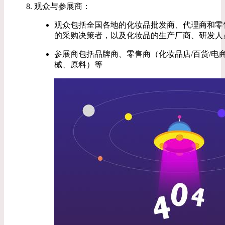
观众与参展商：
观众包括全国各地的化妆品批发商、代理商和零
的采购决策者，以及化妆品的生产厂商、研发人
参展商包括品牌商、零售商（化妆品店/百货/电商
械、原料）等