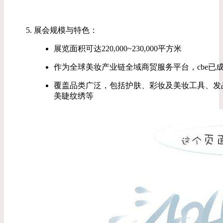
展会规模与特色：
展览面积可达220,000~230,000平方米
作为全球美妆产业链全域商贸服务平台，cbe已成
覆盖品类广泛，包括护肤、彩妆及美妆工具、发
美睫纹绣等