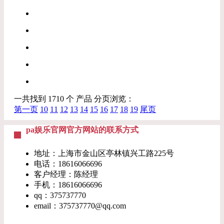
一共找到 1710 个 产品 分页浏览：
第一页
10
11
12
13
14
15
16
17
18
19
尾页
pa娱乐官网官方网站的联系方式
地址：上海市金山区亭林镇兴工路225号
电话：18616066696
客户经理：陈经理
手机：18616066696
qq：375737770
email：
375737770@qq.com