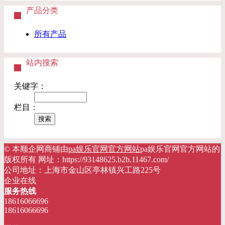
产品分类
所有产品
站内搜索
关键字：
栏目：
© 本顺企网商铺由
pa娱乐官网官方网站
pa娱乐官网官方网站的
版权所有 网址：https://93148625.b2b.11467.com/
公司地址：上海市金山区亭林镇兴工路225号
企业在线
服务热线
18616066696
18616066696