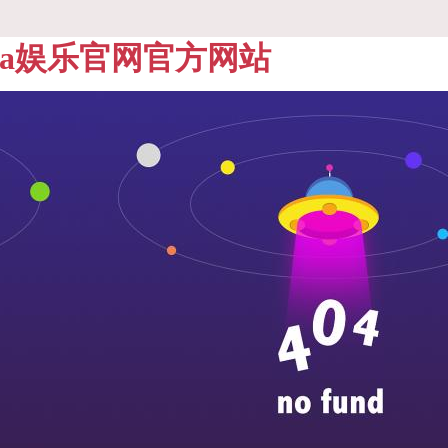
-pa娱乐官网官方网站