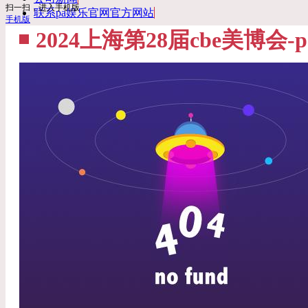
扫一扫，进入手机版
联系pa娱乐官网官方网站
手机版
2024上海第28届cbe美博会