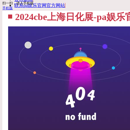
扫一扫，进入手机版
联系pa娱乐官网官方网站
手机版
2024cbe上海日化展-pa