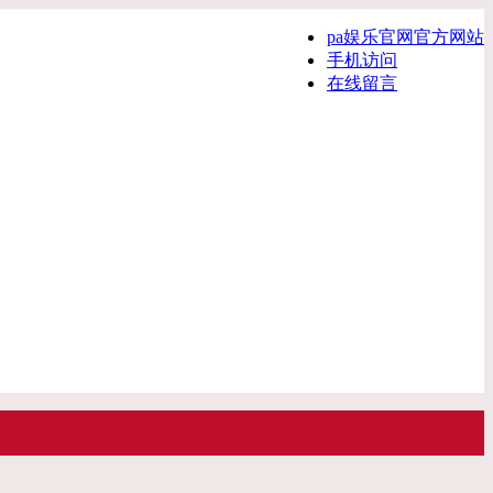
pa娱乐官网官方网站
手机访问
在线留言