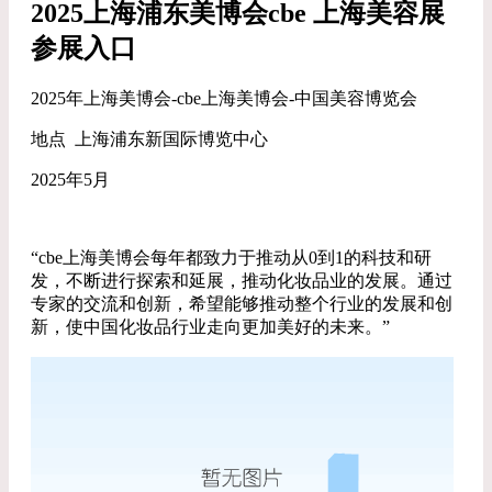
2025上海浦东美博会cbe 上海美容展
参展入口
2025年上海美博会-cbe上海美博会-中国美容博览会
地点 上海浦东新国际博览中心
2025年5月
“cbe上海美博会每年都致力于推动从0到1的科技和研
发，不断进行探索和延展，推动化妆品业的发展。通过
专家的交流和创新，希望能够推动整个行业的发展和创
新，使中国化妆品行业走向更加美好的未来。”