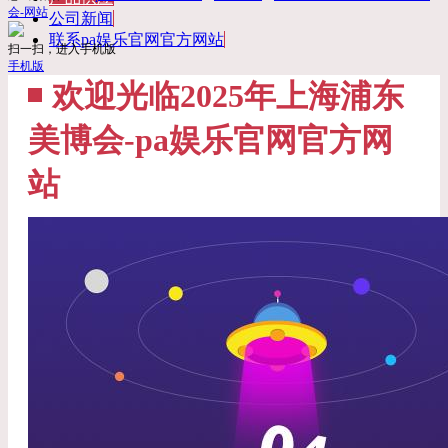
会-网站
公司新闻
联系pa娱乐官网官方网站
扫一扫，进入手机版
手机版
欢迎光临2025年上海浦东
美博会-pa娱乐官网官方网
站