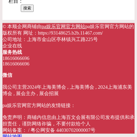
栏目：
© 本顺企网商铺由
pa娱乐官网官方网站
pa娱乐官网官方网站的
版权所有 网址：https://93148625.b2b.11467.com/
公司地址：上海市金山区亭林镇兴工路225号
企业在线
服务热线
18616066696
18616066696
微信
我公司主营2024年上海美博会 , 上海美博会 , 2024上海浦东美
博会 , 展会主办 , 展会招展
pa娱乐官网官方网站的友情链接：
免责声明：商铺内信息由上海百文会展有限公司发布提供和承
担责任，谨防网络诈骗，不要付款给个人
网站备案： / 粤公网安备 44030702000007号
网站地图