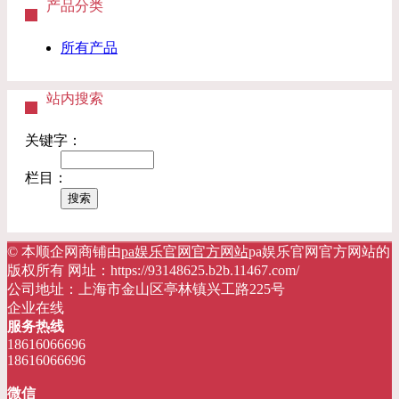
产品分类
所有产品
站内搜索
关键字：
栏目：
© 本顺企网商铺由
pa娱乐官网官方网站
pa娱乐官网官方网站的
版权所有 网址：https://93148625.b2b.11467.com/
公司地址：上海市金山区亭林镇兴工路225号
企业在线
服务热线
18616066696
18616066696
微信