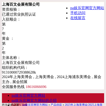
上海百文会展有限公司
pa娱乐官网官方网站
资质核验：
手机访问
已通过营业执照认证
在线留言
入驻顺企：
第
7
年
黄金 ：
第
2
年
主体名称：
上海百文会展有限公司
组织机构代码：
91310000729388628k
2024年上海美博会 , 上海美博会 , 2024上海浦东美博会 , 展会
主办 , 展会招展
全国服务热线
18616066696
pa娱乐官网官方网站
pa娱乐官网官方网站的介绍
您当前的位置：
pa娱乐官网官方网站
»
产品供应
»
2025年上海美博会/2025上海美
产品供应