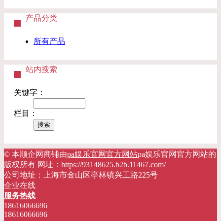
产品分类
所有产品
站内搜索
关键字：
栏目：
© 本顺企网商铺由
pa娱乐官网官方网站
pa娱乐官网官方网站的
版权所有 网址：https://93148625.b2b.11467.com/
公司地址：上海市金山区亭林镇兴工路225号
企业在线
服务热线
18616066696
18616066696