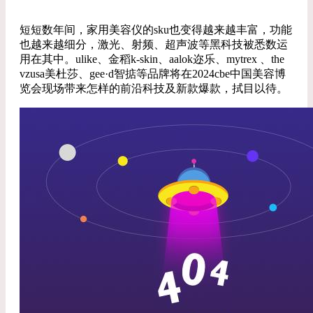
短短数年间，家用美容仪的sku也变得越来越丰富，功能
也越来越细分，激光、射频、超声波等黑科技被悉数运
用在其中。ulike、金稻k-skin、aalok迩乐、mytrex 、the
vzusa美杜莎、gee·d智掂等品牌将在2024cbe中国美容博
览会现场带来怎样的前沿科技及新款爆款，拭目以待。