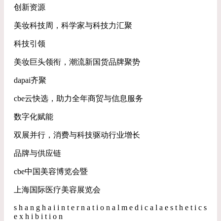
创新资源
美妆科技周，科学家与科技力汇聚
科技引领
美妆巨头领衔，潮流新国货品牌聚势
dapai齐聚
cbe云快选，助力全年商贸与信息服务
数字化赋能
双展并行，消费与科技驱动行业增长
品牌与供应链
cbe中国美容博览会暨
上海国际医疗美容展览会
s h a n g h a i i n t e r n a t i o n a l m e d i c a l a e s t h e t i c s
e x h i b i t i o n