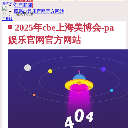
海美博会
公司新闻
联系pa娱乐官网官方网站
扫一扫，进入手机版
手机版
2025年cbe上海美博会-pa
娱乐官网官方网站