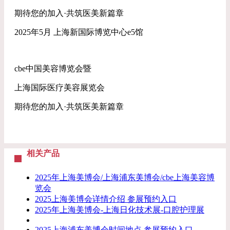
期待您的加入·共筑医美新篇章
2025年5月 上海新国际博览中心e5馆
cbe中国美容博览会暨
上海国际医疗美容展览会
期待您的加入·共筑医美新篇章
相关产品
2025年上海美博会/上海浦东美博会/cbe上海美容博
览会
2025上海美博会详情介绍 参展预约入口
2025年上海美博会-上海日化技术展-口腔护理展
2025上海浦东美博会时间地点 参展预约入口