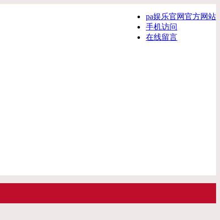
pa娱乐官网官方网站
手机访问
在线留言