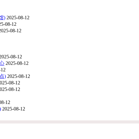
馆)
2025-08-12
25-08-12
2025-08-12
2025-08-12
中心
2025-08-12
-12
点)
2025-08-12
025-08-12
025-08-12
08-12
)
2025-08-12