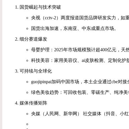
国货崛起与技术突破
央视（cctv-2）两度报道国货品牌研发实力，
国货出海加速，东南亚、中东成重点市场。
细分赛道爆发
母婴护理：2025年市场规模预计超400亿元，
科技美容：家用美容仪、ai皮肤检测、定制化护
可持续与全球化
guojipinpai加码中国市场，本土企业通过cbe
绿色美妆趋势：可回收包装、零碳生产、纯净美
媒体传播矩阵
央媒（人民网、新华网） 社交媒体（抖音、小