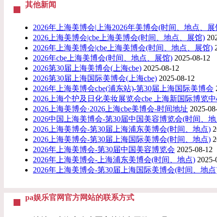
其他新闻
2026年上海美博会|上海2026年美博会(时间、地点、展
2026上海美博会|cbe上海美博会(时间、地点、展馆)
20
2026年上海美博会|cbe上海美博会(时间、地点、展馆)
2026年cbe上海美博会(时间、地点、展馆)
2025-08-12
2026第30届上海美博会(上海cbe)
2025-08-12
2026第30届上海国际美博会(上海cbe)
2025-08-12
2026年上海美博会cbe(浦东站)-第30届上海国际美博会
2026上海个护及日化美妆展览会cbe 上海新国际博览
2026上海美博会·2026上海cbe美博会-时间地址
2025-08
2026中国上海美博会-第30届中国美容博览会(时间、地
2026上海美博会-第30届上海浦东美博会(时间、地点)
2
2026上海美博会-第30届上海国际美博会(时间、地点)
2
2026年上海美博会-第30届中国美容博览会
2025-08-12
2026年上海美博会-上海浦东美博会(时间、地点)
2025-
2026年上海美博会-第30届上海国际美博会(时间、地点
pa娱乐官网官方网站的联系方式