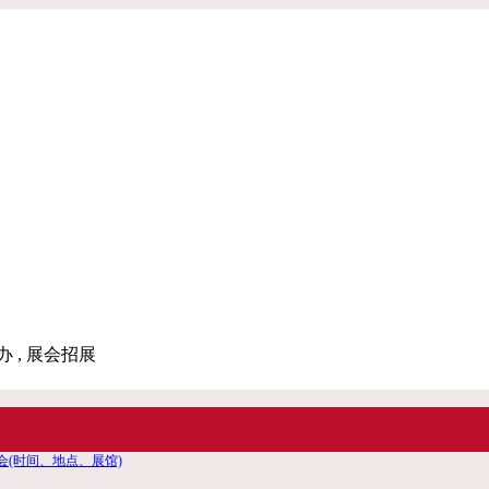
办 , 展会招展
博会(时间、地点、展馆)