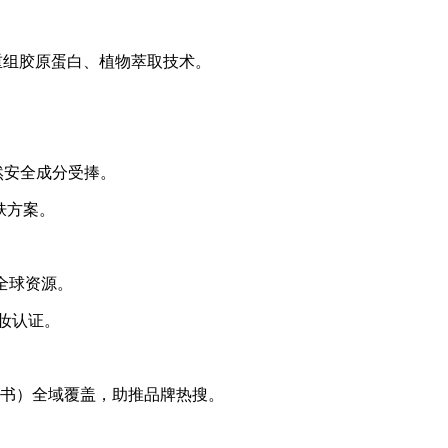
如重组胶原蛋白、植物萃取技术。
天然安全成分受捧。
肤方案。
对接全球资源。
妆认证。
红书）全域覆盖，助推品牌热搜。