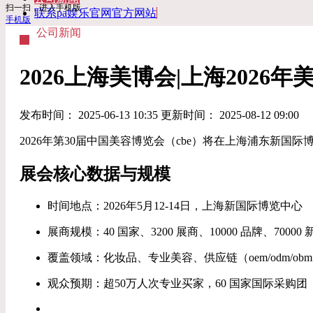
扫一扫，进入手机版
联系pa娱乐官网官方网站
手机版
公司新闻
2026上海美博会|上海2026
发布时间： 2025-06-13 10:35 更新时间： 2025-08-12 09:00
2026年第30届中国美容博览会（cbe）将在上海浦东新
展会核心数据与规模
时间地点：2026年5月12-14日，上海新国际博览中心
展商规模：40 国家、3200 展商、10000 品牌、70000 
覆盖领域：化妆品、专业美容、供应链（oem/odm/ob
观众预期：超50万人次专业买家，60 国家国际采购团