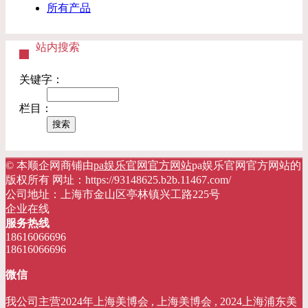
所有产品
站内搜索
关键字：
栏目：
© 本顺企网商铺由
pa娱乐官网官方网站
pa娱乐官网官方网站的
版权所有 网址：https://93148625.b2b.11467.com/
公司地址：上海市金山区亭林镇兴工路225号
企业在线
服务热线
18616066696
18616066696
微信
我公司主营2024年上海美博会 , 上海美博会 , 2024上海浦东美