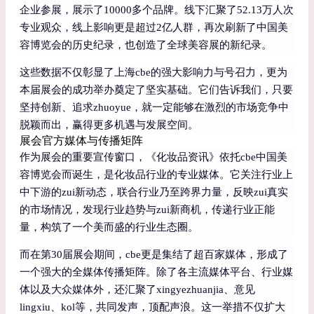
企业参展，展示了10000多个品牌。线下汇聚了52.13万人次
专业观众，线上影响更是超过2亿人群，再次刷新了中国美
容博览会的历史纪录，也创造了全球美容展的新纪录。
这些数据不仅彰显了上海cbe的强大影响力与号召力，更为
本届展会的成功举办奠定了坚实基础。它们告诉我们，只要
坚持创新、追求zhuoyue，就一定能够在激烈的市场竞争中
脱颖而出，赢得更多机遇与发展空间。
展会官方媒体与传播矩阵
作为展会的重要宣传窗口，《化妆品资讯》依托cbe中国美
容博览会而诞生，是化妆品行业的专业媒体。它关注行业上
中下游的zui新动态，联合行业乃至跨界力量，反映zui真实
的市场情况，发现行业趋势与zui新商机，传递行业正能
量，构筑了一个美而盛的行业生态圈。
而在第30届展会期间，cbe更是集结了超百家媒体，形成了
一个强大的全媒体传播矩阵。除了各主流媒体平台、行业媒
体以及大众媒体外，还汇聚了xingyezhuanjia、意见
lingxiu、kol等，共同发声，顶配声浪。这一举措不仅扩大