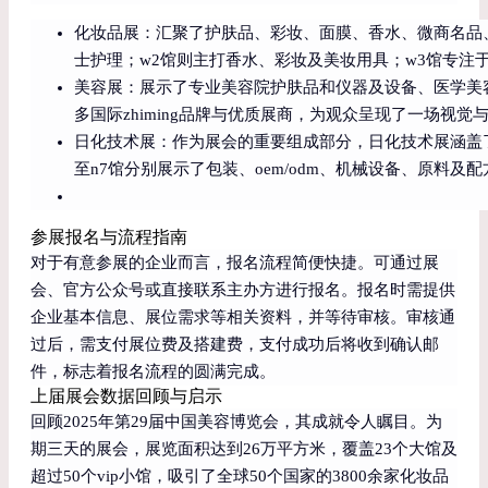
化妆品展：汇聚了护肤品、彩妆、面膜、香水、微商名品
士护理；w2馆则主打香水、彩妆及美妆用具；w3馆专注
美容展：展示了专业美容院护肤品和仪器及设备、医学美
多国际zhiming品牌与优质展商，为观众呈现了一场视觉
日化技术展：作为展会的重要组成部分，日化技术展涵盖了各
至n7馆分别展示了包装、oem/odm、机械设备、原料及
参展报名与流程指南
对于有意参展的企业而言，报名流程简便快捷。可通过展
会、官方公众号或直接联系主办方进行报名。报名时需提供
企业基本信息、展位需求等相关资料，并等待审核。审核通
过后，需支付展位费及搭建费，支付成功后将收到确认邮
件，标志着报名流程的圆满完成。
上届展会数据回顾与启示
回顾2025年第29届中国美容博览会，其成就令人瞩目。为
期三天的展会，展览面积达到26万平方米，覆盖23个大馆及
超过50个vip小馆，吸引了全球50个国家的3800余家化妆品