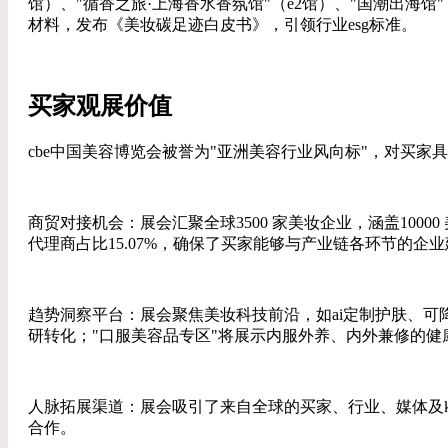
馆）、"循香之旅·上海香水香氛馆"（e2馆）、"国潮出海
材料，发布《美妆碳足迹白皮书》，引领行业esg标准。
买家观展价值
cbe中国美容博览会被誉为"亚洲美容行业风向标"，对买家
商贸对接机会：展会汇聚全球3500 家美妆企业，涵盖10000
代理商占比15.07%，确保了买家能够与产业链各环节的
趋势洞察平台：展会聚焦美妆科技前沿，如ai定制护肤、可
研转化；"口服美容品专区"将展示内服外养、内外兼修的
人脉拓展渠道：展会吸引了来自全球的买家、行业、媒体及k
合作。