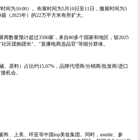
馆时间为16:00）。布展时间为5月10日至11日，撤展时间为5
9届（2025年）的22万平方米有所扩大。
量预计超过3500家，来自80多个国家和地区，较2025
"社区团购团长"、"直播电商选品官"等细分群体。
、原料）占比约15.07%，品牌代理商/分销商/批发商/进口
对接机会。
上美、环亚等中国top美妆集团。同时，usmile、参