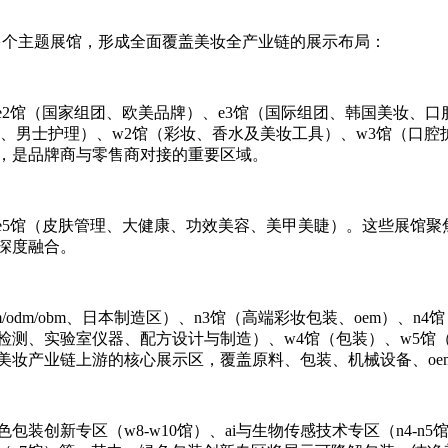
多个主题展馆，形成全面覆盖美妆全产业链的展示布局：
2馆（国家组团、欧美品牌）、e3馆（国际组团、韩国美妆、口
、男士护理）、w2馆（彩妆、香水及美妆工具）、w3馆（口腔
类，是品牌商与零售商对接的重要区域。
e5馆（皮肤管理、大健康、功效美容、美甲美睫）。这些展馆聚
深度融合。
（oem/odm/obm、日本制造区）、n3馆（高端彩妆包装、oem
验检测、实验室仪器、配方设计与制造）、w4馆（包装）、w5馆
美妆产业链上游的核心展示区，覆盖原料、包装、机械设备、oem
创新专区（w8-w10馆）、ai与生物传感技术专区（n4-n5