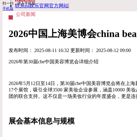
扫一扫，进入手机版
联系pa娱乐官网官方网站
手机版
公司新闻
2026中国上海美博会china be
发布时间： 2025-08-11 16:32 更新时间： 2025-08-12 09:00
2026年第30届cbe中国美容博览会详细介绍
2026年5月12日至14日，第30届cbe中国美容博览会将
17个展馆，吸引全球3500 家美妆企业参展，涵盖1000
团的联合支持。这不仅是一场美妆行业的年度盛会，更是连
展会基本信息与规模