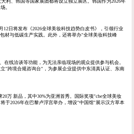
意大利、韩国等国家展团都将设立独立展区。韩国作为2026年
登场。
12日将发布《2026全球美妆科技趋势白皮书》，引领行业
环保包材与低碳生产实践。此外，还将举办"全球美妆科技峰
播、在线洽谈等功能，为无法亲临现场的观众提供参与机会。
设立"跨境合规咨询台"，为参展企业提供中东清真认证、东南
0万 新品，其中30%为亚洲首秀。国际奖项"cbe全球美妆
）将于2026年在巴黎卢浮宫举办，增设"中国馆"展示汉方草本