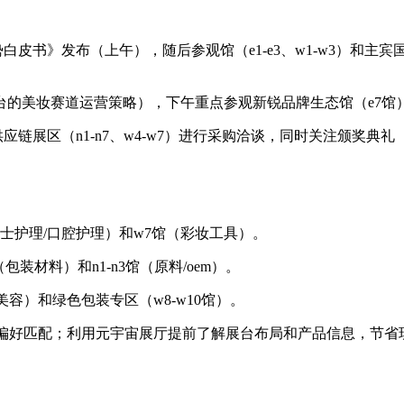
势白皮书》发布（上午），随后参观馆（e1-e3、w1-w3）和
等平台的美妆赛道运营策略），下午重点参观新锐品牌生态馆（e7馆
应链展区（n1-n7、w4-w7）进行采购洽谈，同时关注颁奖典
（男士护理/口腔护理）和w7馆（彩妆工具）。
包装材料）和n1-n3馆（原料/oem）。
容）和绿色包装专区（w8-w10馆）。
置偏好匹配；利用元宇宙展厅提前了解展台布局和产品信息，节省