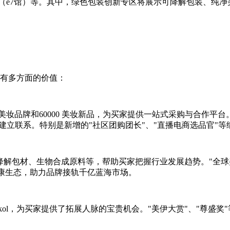
馆"（e7馆）等。其中，绿色包装创新专区将展示可降解包装、纯
具有多方面的价值：
 美妆品牌和60000 美妆新品，为买家提供一站式采购与合作平台。
企业建立联系。特别是新增的"社区团购团长"、"直播电商选品官
降解包材、生物合成原料等，帮助买家把握行业发展趋势。"全球
健康生态，助力品牌接轨千亿蓝海市场。
ol，为买家提供了拓展人脉的宝贵机会。"美伊大赏"、"尊盛