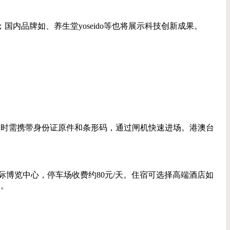
内品牌如、养生堂yoseido等也将展示科技创新成果。
场时需携带身份证原件和条形码，通过闸机快速进场。港澳台
际博览中心，停车场收费约80元/天。住宿可选择高端酒店如
）。