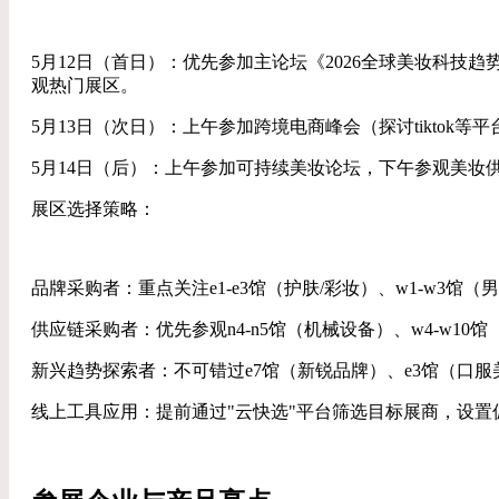
5月12日（首日）：优先参加主论坛《2026全球美妆科技趋
观热门展区。
5月13日（次日）：上午参加跨境电商峰会（探讨tiktok
5月14日（后）：上午参加可持续美妆论坛，下午参观美妆供
展区选择策略：
品牌采购者：重点关注e1-e3馆（护肤/彩妆）、w1-w3馆
供应链采购者：优先参观n4-n5馆（机械设备）、w4-w10馆（
新兴趋势探索者：不可错过e7馆（新锐品牌）、e3馆（口服美
线上工具应用：提前通过"云快选"平台筛选目标展商，设