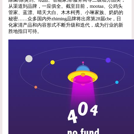
从渠道到品牌，一应俱全。截至目前，mootaa、公鸡头
管家、蓝漂、晴天大白、木木柯秀、小琳家族、奶奶的
秘密……众多国内外zhiming品牌将出席第28届cbe，日
化家清产品和内容形式不断升级和迭代，成为行业的新
胜地指日可待。