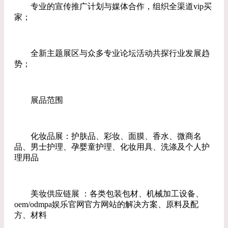
专业的宣传推广计划与媒体合作，组织全渠道vip买
家；
全新主题展区与众多专业论坛活动共探行业发展趋
势；
展品范围
化妆品展：护肤品、彩妆、面膜、香水、微商名
品、男士护理、孕婴童护理、化妆用具、洗涤及个人护
理用品
美妆供应链展 ：各类包装包材、机械加工设备、
oem/odmpa娱乐官网官方网站的解决方案、原料及配
方、材料