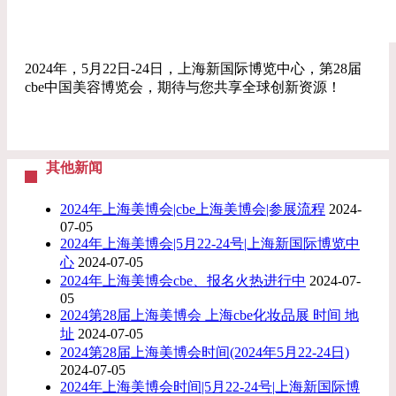
2024年，5月22日-24日，上海新国际博览中心，第28届
cbe中国美容博览会，期待与您共享全球创新资源！
其他新闻
2024年上海美博会|cbe上海美博会|参展流程
2024-
07-05
2024年上海美博会|5月22-24号|上海新国际博览中
心
2024-07-05
2024年上海美博会cbe、报名火热进行中
2024-07-
05
2024第28届上海美博会 上海cbe化妆品展 时间 地
址
2024-07-05
2024第28届上海美博会时间(2024年5月22-24日)
2024-07-05
2024年上海美博会时间|5月22-24号|上海新国际博