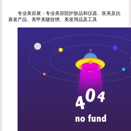
专业美容展：专业美容院护肤品和仪器、医美及抗
衰老产品、美甲美睫纹绣、美发用品及工具