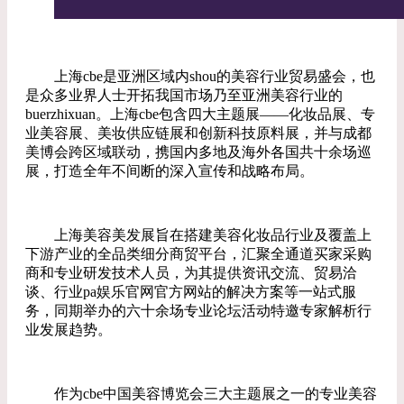
上海cbe是亚洲区域内shou的美容行业贸易盛会，也
是众多业界人士开拓我国市场乃至亚洲美容行业的
buerzhixuan。上海cbe包含四大主题展——化妆品展、专
业美容展、美妆供应链展和创新科技原料展，并与成都
美博会跨区域联动，携国内多地及海外各国共十余场巡
展，打造全年不间断的深入宣传和战略布局。
上海美容美发展旨在搭建美容化妆品行业及覆盖上
下游产业的全品类细分商贸平台，汇聚全通道买家采购
商和专业研发技术人员，为其提供资讯交流、贸易洽
谈、行业pa娱乐官网官方网站的解决方案等一站式服
务，同期举办的六十余场专业论坛活动特邀专家解析行
业发展趋势。
作为cbe中国美容博览会三大主题展之一的专业美容