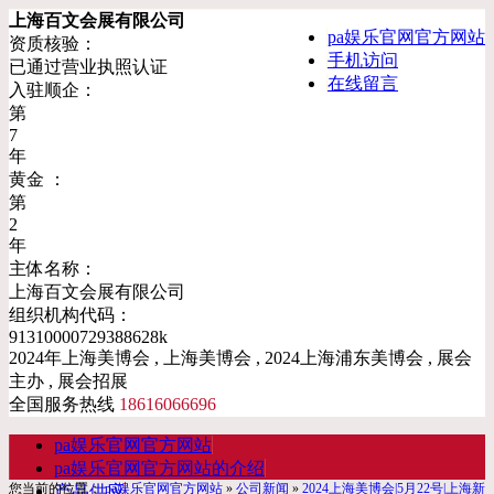
上海百文会展有限公司
pa娱乐官网官方网站
资质核验：
手机访问
已通过营业执照认证
在线留言
入驻顺企：
第
7
年
黄金 ：
第
2
年
主体名称：
上海百文会展有限公司
组织机构代码：
91310000729388628k
2024年上海美博会 , 上海美博会 , 2024上海浦东美博会 , 展会
主办 , 展会招展
全国服务热线
18616066696
pa娱乐官网官方网站
pa娱乐官网官方网站的介绍
您当前的位置：
pa娱乐官网官方网站
»
公司新闻
»
2024上海美博会|5月22号|上海新
产品供应