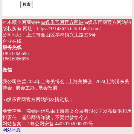
© 本顺企网商铺由
pa娱乐官网官方网站
pa娱乐官网官方网站的
版权所有 网址：https://93148625.b2b.11467.com/
公司地址：上海市金山区亭林镇兴工路225号
企业在线
服务热线
18616066696
18616066696
微信
我公司主营2024年上海美博会 , 上海美博会 , 2024上海浦东美
博会 , 展会主办 , 展会招展
pa娱乐官网官方网站的友情链接：
免责声明：商铺内信息由上海百文会展有限公司发布提供和承
担责任，谨防网络诈骗，不要付款给个人
网站备案： / 粤公网安备 44030702000007号
网站地图