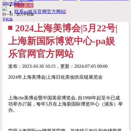
国际博览中心
公司新闻
联系pa娱乐官网官方网站
扫一扫，进入手机版
手机版
2024上海美博会|5月22号|
上海新国际博览中心-pa娱
乐官网官方网站
发布：
2023-10-30 10:15
，更新：
2024-07-05 09:00
2024年上海美博会|上海日化美妆供应链展览会
上海cbe美博会暨中国美容博览会, 自1998年起至今已成
功举办27届，每年5月在上海新国际博览中心（浦东）举
办。
荣获上海国际pin牌展等荣誉，并连续三年位列全球商展