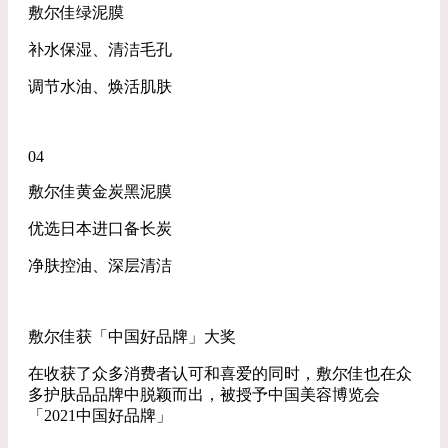
敷尔佳绿泥膜
补水保湿、清洁毛孔
调节水油、焕活肌肤
04
敷尔佳黄金炭黑泥膜
优选日本进口备长炭
净肤控油、深层清洁
敷尔佳获「中国好品牌」大奖
在收获了众多消费者认可和喜爱的同时，敷尔佳也在众
多护肤品品牌中脱颖而出，被授予中国美容博览会
「2021中国好品牌」