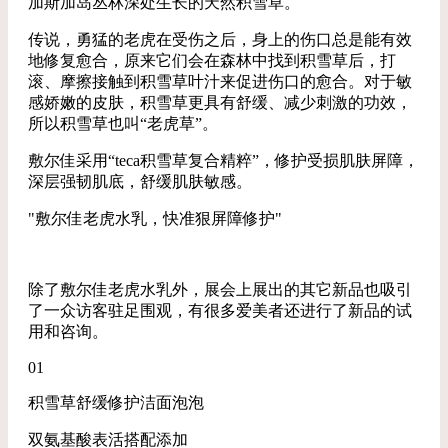
加斯加岛丛林深处生长的天然积雪草。
传说，勇猛的老虎在受伤之后，身上的伤口总是能有效
地修复愈合，原来它们会在森林中找到积雪草后，打
滚、摩擦接触到积雪草叶汁来促进伤口的愈合。对于敏
感娇嫩的皮肤，积雪草更具有舒缓、减少刺激的功效，
所以积雪草也叫“老虎草”。
敷尔佳采用“teca积雪草复合精粹”，修护受损肌肤屏障，
深层强韧肌底，舒缓肌肤敏感。
"敷尔佳老虎水乳，快准狠屏障修护"
除了敷尔佳老虎水乳外，展会上展出的其它新品也吸引
了一众访客驻足围观，有很多爱美者还进行了新品的试
用和咨询。
01
积雪草舒缓修护洁面泡泡
双氨基酸表活搭配添加