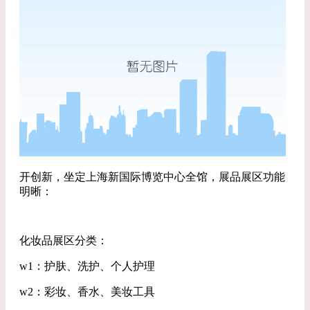
开创新，坐定上海新国际博览中心全馆，展品展区功能
明晰：
化妆品展区分类：
w1：护肤、洗护、个人护理
w2：彩妆、香水、美妆工具