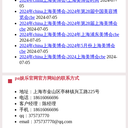
2024年china上海美博会-上海美博会时间
2024-07-
05
2024年china上海美博会-2024年第28届中国美容博
览会cbe
2024-07-05
2024年china上海美博会-2024年第28届上海美博会
cbe
2024-07-05
2024年china上海美博会-2024年上海浦东美博会cbe
2024-07-05
2024年china上海美博会-2024年5月份上海美博会
cbe
2024-07-05
2024年china上海美博会-2024上海美博会cbe
2024-
07-05
pa娱乐官网官方网站的联系方式
地址：上海市金山区亭林镇兴工路225号
电话：18616066696
客户经理：陈经理
手机：18616066696
qq：375737770
email：
375737770@qq.com