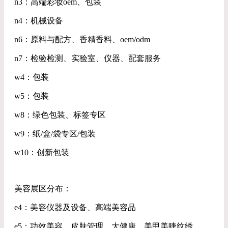
n3：高端彩妆oem、包装
n4：机械设备
n6：原料与配方、香精香料、oem/odm
n7：检验检测、实验室、仪器、配套服务
w4：包装
w5：包装
w8：绿色包装、标签专区
w9：纸/盒/袋专区/包装
w10：创新包装
美容展区分布：
e4：美容仪器及设备、高端美容品
e5：功效美容、皮肤管理、大健康、美甲美睫纹绣