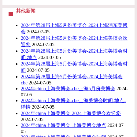
其他新闻
2024年第28届上海5月份美博会-2024上海浦东美博
会
2024-07-05
2024年第28届上海5月份美博会-2024上海美博会欢
迎您
2024-07-05
2024年第28届上海5月份美博会-2024上海美博会时
间-地点
2024-07-05
2024年第28届上海5月份美博会-2024上海美博会时
间
2024-07-05
​2024年第28届上海5月份美博会-2024上海美博会
cbe
2024-07-05
2024年china上海美博会-cbe上海5月份美博会
2024-
07-05
2024年china上海美博会-cbe上海美博会时间-地点-
详情
2024-07-05
2024年china上海美博会-2024上海美博会欢迎您
2024-07-05
2024年china上海美博会-上海美博会地点
2024-07-
05