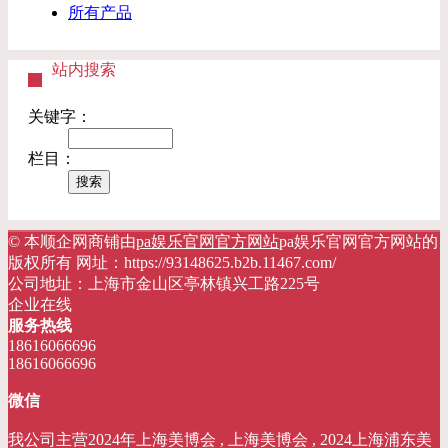
所有产品
站内搜索
关键字：
栏目：
© 本顺企网商铺由
pa娱乐官网官方网站
pa娱乐官网官方网站的
版权所有 网址：https://93148625.b2b.11467.com/
公司地址：上海市金山区亭林镇兴工路225号
企业在线
服务热线
18616066696
18616066696
微信
我公司主营2024年上海美博会 , 上海美博会 , 2024上海浦东美