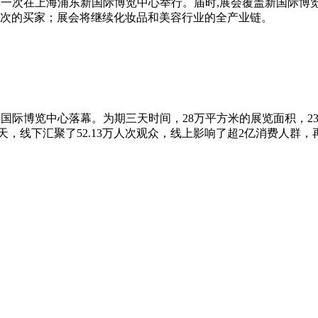
-24日再一次在上海浦东新国际博览中心举行。届时,展会覆盖新国际
0万人次的买家；展会将继续化妆品和美容行业的全产业链。
海浦东新国际博览中心落幕。为期三天时间，28万平方米的展览面积，23
3天，线下汇聚了52.13万人次观众，线上影响了超2亿消费人