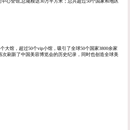
博览中心全馆,总规模达30万平方米；总共超过50个国家和地区
个大馆，超过50个vip小馆，吸引了全球50个国家3800余家
群，再次刷新了中国美容博览会的历史纪录，同时也创造全球美