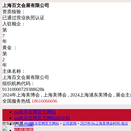
上海百文会展有限公司
资质核验：
已通过营业执照认证
入驻顺企：
第
7
年
黄金 ：
第
2
年
主体名称：
上海百文会展有限公司
组织机构代码：
91310000729388628k
2024年上海美博会 , 上海美博会 , 2024上海浦东美博会 , 展会主
全国服务热线
18616066696
pa娱乐官网官方网站
pa娱乐官网官方网站的介绍
您当前的位置：
pa娱乐官网官方网站
»
公司新闻
»
2025年cbe上海美博会时间-地点
产品供应
公司新闻