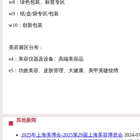
w8：绿色包装、标签专区
w9：纸/盒/袋专区/包装
w10：创新包装
美容展区分布：
e4：美容仪器及设备、高端美容品
e5：功效美容、皮肤管理、大健康、美甲美睫纹绣
其他新闻
2025年上海美博会-2025第29届上海美容博览会
2024-0