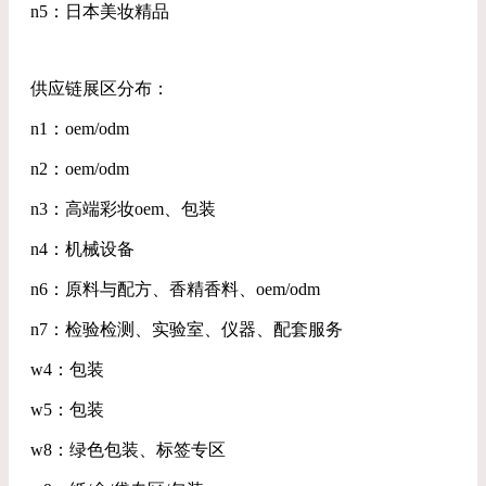
n5：日本美妆精品
供应链展区分布：
n1：oem/odm
n2：oem/odm
n3：高端彩妆oem、包装
n4：机械设备
n6：原料与配方、香精香料、oem/odm
n7：检验检测、实验室、仪器、配套服务
w4：包装
w5：包装
w8：绿色包装、标签专区