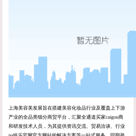
上海美容美发展旨在搭建美容化妆品行业及覆盖上下游
产业的全品类细分商贸平台，汇聚全通道买家caigou商
和研发技术人员，为其提供资讯交流、贸易洽谈、行业
pa娱乐官网官方网站的解决方案等一站式服务，同期举