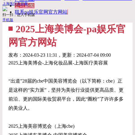
上海医疗美容展
公司新闻
联系pa娱乐官网官方网站
扫一扫，进入手机版
手机版
2025上海美博会-pa娱乐官
网官方网站
发布：
2024-03-23 11:31
，更新：
2024-07-04 09:00
2025上海美博会-上海化妆品展-上海医疗美容展
“出道”28届的cbe中国美容博览会（以下简称：cbe）正
是这样的“实力派”，坚持为美妆行业提供更高品质、更
前沿、更的国际美妆贸易平台，因此“圈粉”了许许多多
的美业人。
2025上海美容博览会（上海cbe)