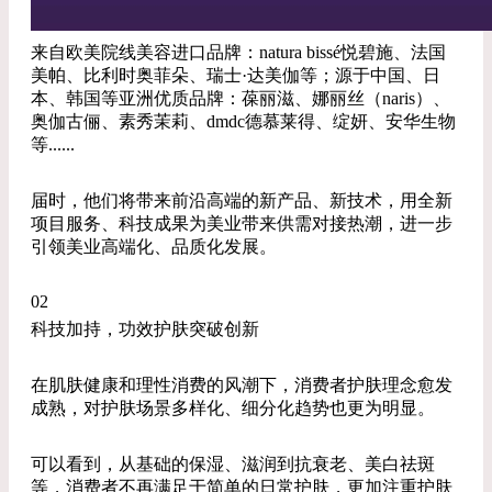
来自欧美院线美容进口品牌：natura bissé悦碧施、法国
美帕、比利时奥菲朵、瑞士·达美伽等；源于中国、日
本、韩国等亚洲优质品牌：葆丽滋、娜丽丝（naris）、
奥伽古俪、素秀茉莉、dmdc德慕莱得、绽妍、安华生物
等......
届时，他们将带来前沿高端的新产品、新技术，用全新
项目服务、科技成果为美业带来供需对接热潮，进一步
引领美业高端化、品质化发展。
02
科技加持，功效护肤突破创新
在肌肤健康和理性消费的风潮下，消费者护肤理念愈发
成熟，对护肤场景多样化、细分化趋势也更为明显。
可以看到，从基础的保湿、滋润到抗衰老、美白祛斑
等，消费者不再满足于简单的日常护肤，更加注重护肤